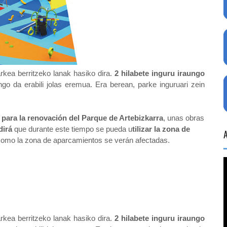
arkea berritzeko lanak hasiko dira.
2 hilabete inguru iraungo
ango da erabili jolas eremua. Era berean, parke inguruari zein
 para la renovación del Parque de Artebizkarra
, unas obras
irá
que durante este tiempo se pueda u
tilizar la zona de
 como la zona de aparcamientos se verán afectadas.
arkea berritzeko lanak hasiko dira.
2 hilabete inguru iraungo