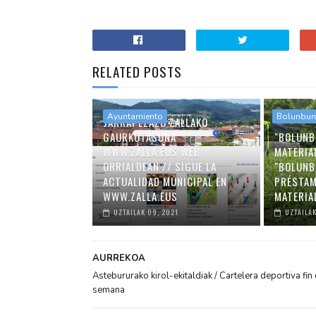
RELATED POSTS
Ayuntamiento
Bolunbur
JARRAI EZAZU ZALLAKO
GAURKOTASUNA
"BOLUNB
WWW.ZALLA.EUS WEB
MATERIA
ORRIALDEAN // SIGUE LA
"BOLUNB
ACTUALIDAD MUNICIPAL EN
PRÉSTAM
WWW.ZALLA.EUS
MATERIA
UZTAILAK 09, 2021
UZTAILAK
AURREKOA
Astebururako kirol-ekitaldiak / Cartelera deportiva fin
semana