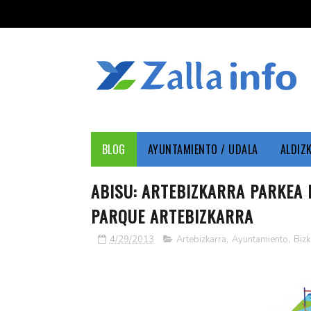
BLOG
AYUNTAMIENTO / UDALA
ALDIZ
ABISU: ARTEBIZKARRA PARKEA 
PARQUE ARTEBIZKARRA
4/29/2013
Artebizkarra
,
Ayuntamiento
,
Bizk