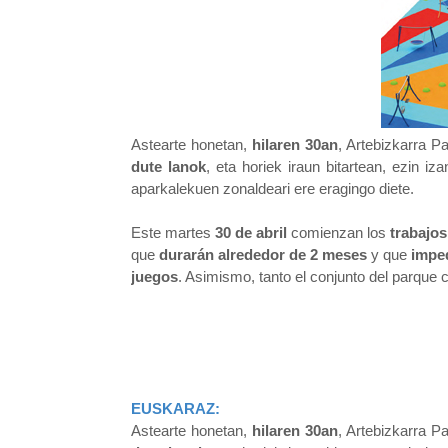
Astearte honetan,
hilaren 30an
, Artebizkarra P
dute lanok
, eta horiek iraun bitartean, ezin iz
aparkalekuen zonaldeari ere eragingo diete.
Este martes
30 de abril
comienzan los
trabajos
que
durarán alrededor de 2 meses
y que
imped
juegos
. Asimismo, tanto el conjunto del parque
EUSKARAZ:
Astearte honetan,
hilaren 30an
, Artebizkarra P