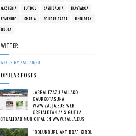
GAZTERIA
FUTBOL
SASKIBALOIA
IKASTAROA
FEMENINO
CHARLA
SOLIDARITATEA
UHOLDEAK
ODOLA
TWITTER
WEETS BY ZALLAINFO
POPULAR POSTS
JARRAI EZAZU ZALLAKO
GAURKOTASUNA
WWW.ZALLA.EUS WEB
ORRIALDEAN // SIGUE LA
ACTUALIDAD MUNICIPAL EN WWW.ZALLA.EUS
"BOLUNBURU AKTIBOA", KIROL