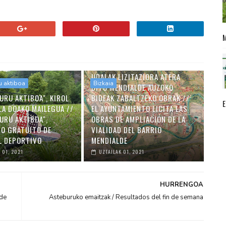
UDALAK LIZITAZIORA ATERA
u aktiboa
Bizkaia
DITU MENDIALDE AUZOKO
URU AKTIBOA", KIROL
BIDEAK ZABALTZEKO OBRAK //
LA DOAKO MAILEGUA //
EL AYUNTAMIENTO LICITA LAS
URU AKTIBOA",
OBRAS DE AMPLIACIÓN DE LA
O GRATUITO DE
VIALIDAD DEL BARRIO
L DEPORTIVO
MENDIALDE
 01, 2021
UZTAILAK 01, 2021
HURRENGOA
 de
Asteburuko emaitzak / Resultados del fin de semana