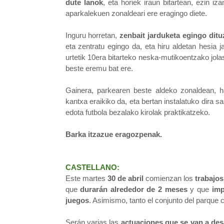
dute lanok
, eta horiek iraun bitartean, ezin iz
aparkalekuen zonaldeari ere eragingo diete.
Inguru horretan,
zenbait jarduketa egingo ditu
eta zentratu egingo da, eta hiru aldetan hesia 
urtetik 10era bitarteko neska-mutikoentzako jol
beste eremu bat ere.
Gainera, parkearen beste aldeko zonaldean, ha
kantxa eraikiko da, eta bertan instalatuko dira s
edota futbola bezalako kirolak praktikatzeko.
Barka itzazue eragozpenak.
CASTELLANO:
Este martes
30 de abril
comienzan los
trabajos
que
durarán alrededor de 2 meses
y que
imp
juegos
. Asimismo, tanto el conjunto del parque
Serán varias las
actuaciones que se van a desa