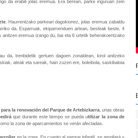
ango da erabili jolas eremua. Era berean, parke inguruari zein
zte
. Haurrentzako parkeari dagokionez, jolas eremua zabaldu
jarriko da. Esparruak, ekipamenduen artean, besteak beste, 4
as anitzen eremua izango du, bai eta 6 urtetik beherakoentzako
u da, trenbidetik gertuen dagoen zonaldean, kirol anitzeko
askiak, ateak eta sareak, hain zuzen ere, boleibola, saskibaloia
 para la renovación del Parque de Artebizkarra
, unas obras
edirá
que durante este tiempo se pueda u
tilizar la zona de
 como la zona de aparcamientos se verán afectadas.
rrollar
en la zona. En cuanto al parque infantil, se ampliará y