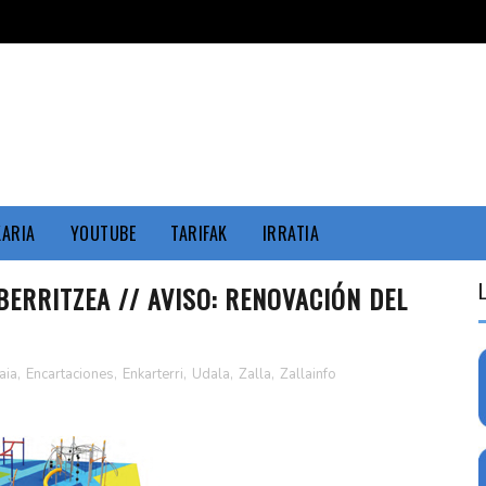
KARIA
YOUTUBE
TARIFAK
IRRATIA
BERRITZEA // AVISO: RENOVACIÓN DEL
aia
,
Encartaciones
,
Enkarterri
,
Udala
,
Zalla
,
Zallainfo