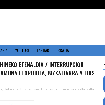
KARIA
YOUTUBE
TARIFAK
IRRATIA
HINEKO ETENALDIA / INTERRUPCIÓN
AMONA ETORBIDEA, BIZKAITARRA Y LUIS
ia
,
Bizkaitarra
,
Encartaciones
,
Enkarterri
,
incidencia
,
ura
,
Zalla
,
Zalla