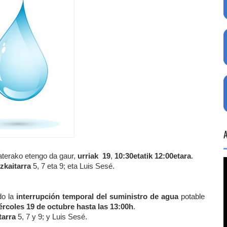
baterako etengo da gaur,
urriak 19
,
10:30etatik 12:00etara
.
zkaitarra
5, 7 eta 9; eta Luis Sesé.
do la
interrupción temporal del suministro de agua
potable
ércoles 19 de octubre hasta las
13:00
h
.
tarra
5, 7 y 9; y Luis Sesé.