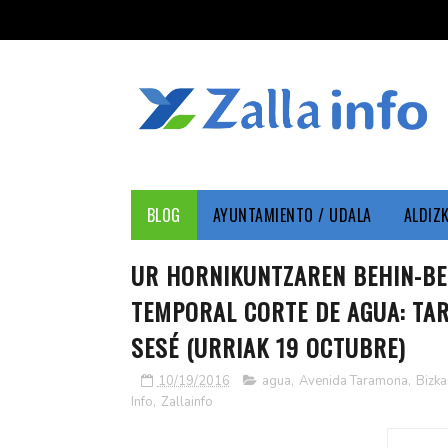
BLOG
AYUNTAMIENTO / UDALA
ALDIZ
UR HORNIKUNTZAREN BEHIN-BE
TEMPORAL CORTE DE AGUA: TAR
SESÉ (URRIAK 19 OCTUBRE)
10/19/2016
agua
,
Avenida Taramona
,
Bizka
Info
,
Zallainfo