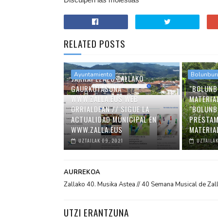
RELATED POSTS
Ayuntamiento
Bolunbur
JARRAI EZAZU ZALLAKO
GAURKOTASUNA
"BOLUNB
WWW.ZALLA.EUS WEB
MATERIA
ORRIALDEAN // SIGUE LA
"BOLUNB
ACTUALIDAD MUNICIPAL EN
PRÉSTAM
WWW.ZALLA.EUS
MATERIA
UZTAILAK 09, 2021
UZTAILAK
AURREKOA
Zallako 40. Musika Astea // 40 Semana Musical de Zal
UTZI ERANTZUNA