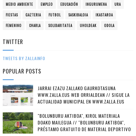
MEDIO AMBIENTE
EMPLEO
EDUCACIÓN
INGURUMENA
URA
FIESTAS
GAZTERIA
FUTBOL
SASKIBALOIA
IKASTAROA
FEMENINO
CHARLA
SOLIDARITATEA
UHOLDEAK
ODOLA
TWITTER
TWEETS BY ZALLAINFO
POPULAR POSTS
JARRAI EZAZU ZALLAKO GAURKOTASUNA
WWW.ZALLA.EUS WEB ORRIALDEAN // SIGUE LA
ACTUALIDAD MUNICIPAL EN WWW.ZALLA.EUS
"BOLUNBURU AKTIBOA", KIROL MATERIALA
DOAKO MAILEGUA // "BOLUNBURU AKTIBOA",
PRÉSTAMO GRATUITO DE MATERIAL DEPORTIVO