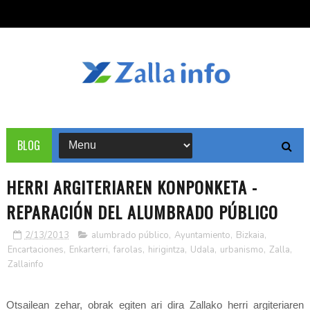
BLOG
HERRI ARGITERIAREN KONPONKETA -
REPARACIÓN DEL ALUMBRADO PÚBLICO
2/13/2013
alumbrado público
,
Ayuntamiento
,
Bizkaia
,
Encartaciones
,
Enkarterri
,
farolas
,
hirigintza
,
Udala
,
urbanismo
,
Zalla
,
Zallainfo
Otsailean zehar, obrak egiten ari dira Zallako herri argiteriaren