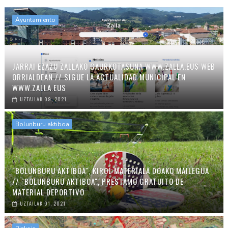
Ayuntamiento
JARRAI EZAZU ZALLAKO GAURKOTASUNA WWW.ZALLA.EUS WEB
ORRIALDEAN // SIGUE LA ACTUALIDAD MUNICIPAL EN
WWW.ZALLA.EUS
UZTAILAK 09, 2021
Bolunburu aktiboa
"BOLUNBURU AKTIBOA", KIROL MATERIALA DOAKO MAILEGUA
// "BOLUNBURU AKTIBOA", PRÉSTAMO GRATUITO DE
MATERIAL DEPORTIVO
UZTAILAK 01, 2021