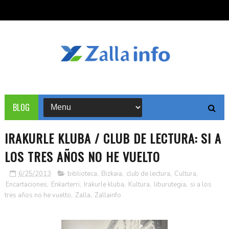
BLOG
IRAKURLE KLUBA / CLUB DE LECTURA: SI A
LOS TRES AÑOS NO HE VUELTO
6/25/2013
biblioteca
,
Bizkaia
,
club de lectura
,
Cultura
,
Encartaciones
,
Enkarterri
,
Irakurle kluba
,
Kultura
,
liburutegia
,
si a los
tres años no he vuelto
,
Zalla
,
Zallainfo