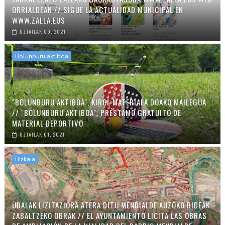
ORRIALDEAN // SIGUE LA ACTUALIDAD MUNICIPAL EN
WWW.ZALLA.EUS
UZTAILAK 09, 2021
Bolunburu aktiboa
"BOLUNBURU AKTIBOA", KIROL MATERIALA DOAKO MAILEGUA
// "BOLUNBURU AKTIBOA", PRÉSTAMO GRATUITO DE
MATERIAL DEPORTIVO
UZTAILAK 01, 2021
Bizkaia
UDALAK LIZITAZIORA ATERA DITU MENDIALDE AUZOKO BIDEAK
ZABALTZEKO OBRAK // EL AYUNTAMIENTO LICITA LAS OBRAS