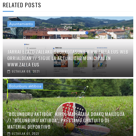
RELATED POSTS
Ayuntamiento
JARRAI EZAZU ZALLAKO GAURKOTASUNA WWW.ZALLA.EUS WEB
ORRIALDEAN // SIGUE LA ACTUALIDAD MUNICIPAL EN
WWW.ZALLA.EUS
UZTAILAK 09, 2021
Bolunburu aktiboa
"BOLUNBURU AKTIBOA", KIROL MATERIALA DOAKO MAILEGUA
// "BOLUNBURU AKTIBOA", PRÉSTAMO GRATUITO DE
MATERIAL DEPORTIVO
UZTAILAK 01, 2021