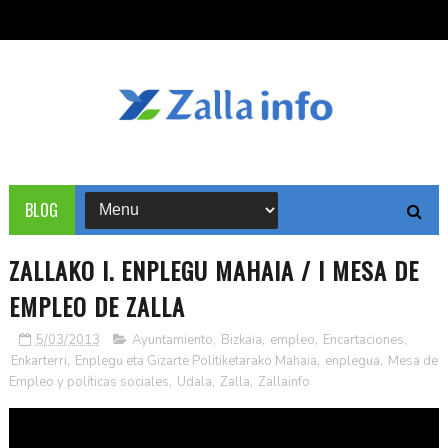
BLOG
ZALLAKO I. ENPLEGU MAHAIA / I MESA DE
EMPLEO DE ZALLA
5/03/2013
Ayuntamiento
,
Bizkaia
,
empleo
,
Encartaciones
,
Enkarterri
,
Enplegu eta Gizarte Politiketarako Mahaia
,
enplegua
,
Mesa de
Empleo y políticas sociales
,
Udala
,
Zalla
,
Zallainfo