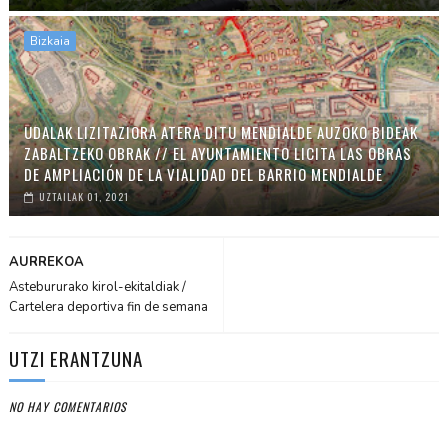
Bizkaia
UDALAK LIZITAZIORA ATERA DITU MENDIALDE AUZOKO BIDEAK
ZABALTZEKO OBRAK // EL AYUNTAMIENTO LICITA LAS OBRAS
DE AMPLIACIÓN DE LA VIALIDAD DEL BARRIO MENDIALDE
UZTAILAK 01, 2021
AURREKOA
Astebururako kirol-ekitaldiak /
Cartelera deportiva fin de semana
UTZI ERANTZUNA
NO HAY COMENTARIOS