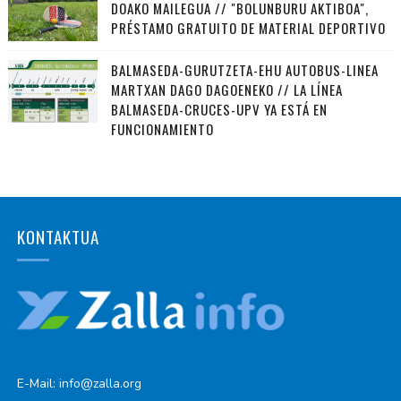
DOAKO MAILEGUA // "BOLUNBURU AKTIBOA",
PRÉSTAMO GRATUITO DE MATERIAL DEPORTIVO
BALMASEDA-GURUTZETA-EHU AUTOBUS-LINEA
MARTXAN DAGO DAGOENEKO // LA LÍNEA
BALMASEDA-CRUCES-UPV YA ESTÁ EN
FUNCIONAMIENTO
KONTAKTUA
E-Mail: info@zalla.org