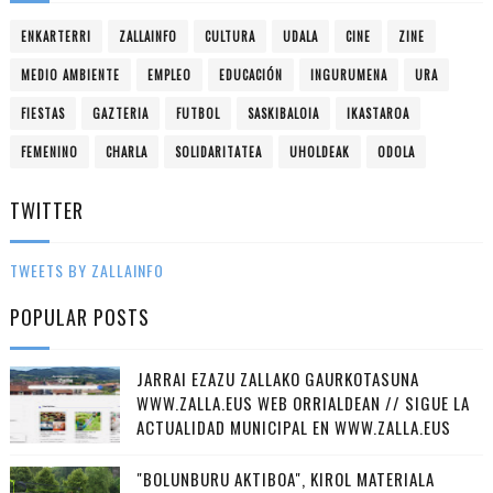
ENKARTERRI
ZALLAINFO
CULTURA
UDALA
CINE
ZINE
MEDIO AMBIENTE
EMPLEO
EDUCACIÓN
INGURUMENA
URA
FIESTAS
GAZTERIA
FUTBOL
SASKIBALOIA
IKASTAROA
FEMENINO
CHARLA
SOLIDARITATEA
UHOLDEAK
ODOLA
TWITTER
TWEETS BY ZALLAINFO
POPULAR POSTS
JARRAI EZAZU ZALLAKO GAURKOTASUNA
WWW.ZALLA.EUS WEB ORRIALDEAN // SIGUE LA
ACTUALIDAD MUNICIPAL EN WWW.ZALLA.EUS
"BOLUNBURU AKTIBOA", KIROL MATERIALA