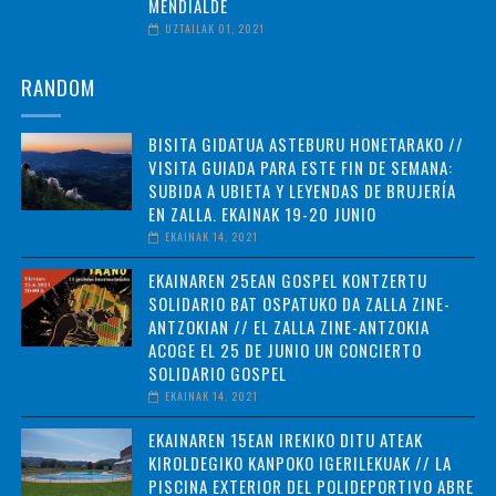
MENDIALDE
UZTAILAK 01, 2021
RANDOM
BISITA GIDATUA ASTEBURU HONETARAKO //
VISITA GUIADA PARA ESTE FIN DE SEMANA:
SUBIDA A UBIETA Y LEYENDAS DE BRUJERÍA
EN ZALLA. EKAINAK 19-20 JUNIO
EKAINAK 14, 2021
EKAINAREN 25EAN GOSPEL KONTZERTU
SOLIDARIO BAT OSPATUKO DA ZALLA ZINE-
ANTZOKIAN // EL ZALLA ZINE-ANTZOKIA
ACOGE EL 25 DE JUNIO UN CONCIERTO
SOLIDARIO GOSPEL
EKAINAK 14, 2021
EKAINAREN 15EAN IREKIKO DITU ATEAK
KIROLDEGIKO KANPOKO IGERILEKUAK // LA
PISCINA EXTERIOR DEL POLIDEPORTIVO ABRE