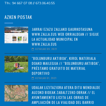
Tfn.: 94 667 07 08 // 673.06.40.55
AZKEN POSTAK
JARRAI EZAZU ZALLAKO GAURKOTASUNA
WWW.ZALLA.EUS WEB ORRIALDEAN // SIGUE
LA ACTUALIDAD MUNICIPAL EN
WWW.ZALLA.EUS
UZTAILAK 09, 2021
"BOLUNBURU AKTIBOA", KIROL MATERIALA
DOAKO MAILEGUA // "BOLUNBURU AKTIBOA",
PRÉSTAMO GRATUITO DE MATERIAL
DEPORTIVO
UZTAILAK 01, 2021
UDALAK LIZITAZIORA ATERA DITU MENDIALDE
AUZOKO BIDEAK ZABALTZEKO OBRAK // EL
AYUNTAMIENTO LICITA LAS OBRAS DE
AMPLIACIÓN DE LA VIALIDAD DEL BARRIO