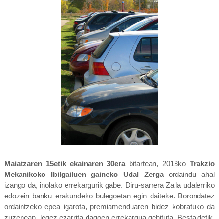
Maiatzaren 15etik ekainaren 30era
bitartean, 2013ko
Trakzio
Mekanikoko Ibilgailuen gaineko Udal Zerga
ordaindu ahal
izango da, inolako errekargurik gabe. Diru-sarrera Zalla udalerriko
edozein banku erakundeko bulegoetan egin daiteke. Borondatez
ordaintzeko epea igarota, premiamenduaren bidez kobratuko da
zuzenean, legez ezarrita dagoen errekargua gehituta. Bestaldetik,