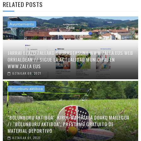
RELATED POSTS
Ayuntamiento
JARRAI EZAZU ZALLAKO GAURKOTASUNA WWW.ZALLA.EUS WEB
ORRIALDEAN // SIGUE LA ACTUALIDAD MUNICIPAL EN
WWW.ZALLA.EUS
UZTAILAK 09, 2021
Bolunburu aktiboa
"BOLUNBURU AKTIBOA", KIROL MATERIALA DOAKO MAILEGUA
// "BOLUNBURU AKTIBOA", PRÉSTAMO GRATUITO DE
MATERIAL DEPORTIVO
UZTAILAK 01, 2021