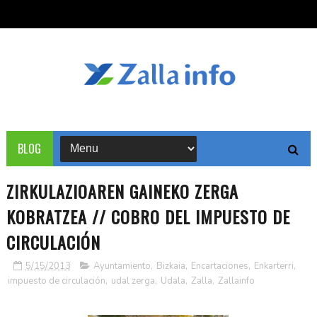
BLOG
ZIRKULAZIOAREN GAINEKO ZERGA
KOBRATZEA // COBRO DEL IMPUESTO DE
CIRCULACIÓN
5/15/2013
Ayuntamiento
,
Bizkaia
,
Encartaciones
,
Enkarterri
,
impuesto de circulación
,
udal zerga
,
Udala
,
Zalla
,
Zallainfo