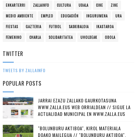
ENKARTERRI
ZALLAINFO
CULTURA
UDALA
CINE
ZINE
MEDIO AMBIENTE
EMPLEO
EDUCACIÓN
INGURUMENA
URA
FIESTAS
GAZTERIA
FUTBOL
SASKIBALOIA
IKASTAROA
FEMENINO
CHARLA
SOLIDARITATEA
UHOLDEAK
ODOLA
TWITTER
TWEETS BY ZALLAINFO
POPULAR POSTS
JARRAI EZAZU ZALLAKO GAURKOTASUNA
WWW.ZALLA.EUS WEB ORRIALDEAN // SIGUE LA
ACTUALIDAD MUNICIPAL EN WWW.ZALLA.EUS
"BOLUNBURU AKTIBOA", KIROL MATERIALA
DOAKO MAILEGUA // "BOLUNBURU AKTIBOA",