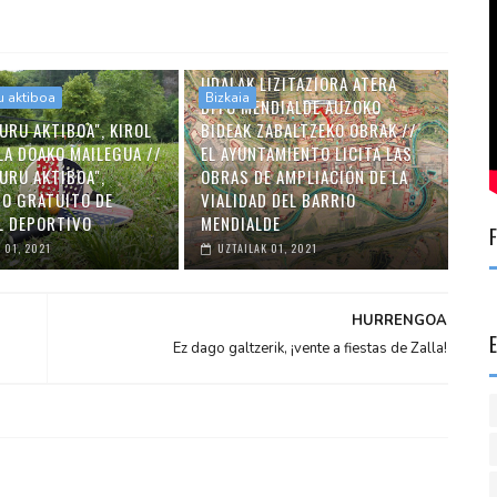
UDALAK LIZITAZIORA ATERA
u aktiboa
Bizkaia
DITU MENDIALDE AUZOKO
URU AKTIBOA", KIROL
BIDEAK ZABALTZEKO OBRAK //
LA DOAKO MAILEGUA //
EL AYUNTAMIENTO LICITA LAS
URU AKTIBOA",
OBRAS DE AMPLIACIÓN DE LA
O GRATUITO DE
VIALIDAD DEL BARRIO
L DEPORTIVO
MENDIALDE
 01, 2021
UZTAILAK 01, 2021
HURRENGOA
Ez dago galtzerik, ¡vente a fiestas de Zalla!