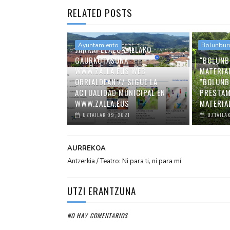
RELATED POSTS
Ayuntamiento
Bolunbur
JARRAI EZAZU ZALLAKO
GAURKOTASUNA
"BOLUNB
WWW.ZALLA.EUS WEB
MATERIA
ORRIALDEAN // SIGUE LA
"BOLUNB
ACTUALIDAD MUNICIPAL EN
PRÉSTAM
WWW.ZALLA.EUS
MATERIA
UZTAILAK 09, 2021
UZTAILAK
AURREKOA
Antzerkia / Teatro: Ni para ti, ni para mí
UTZI ERANTZUNA
NO HAY COMENTARIOS