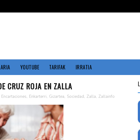
KARIA
YOUTUBE
TARIFAK
IRRATIA
E CRUZ ROJA EN ZALLA
,
Encartaciones
,
Enkarterri
,
Gizartea
,
Sociedad
,
Zalla
,
Zallainfo