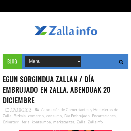
BLOG
EGUN SORGINDUA ZALLAN / DÍA
EMBRUJADO EN ZALLA. ABENDUAK 20
DICIEMBRE
12/16/2013
Asociación de Comerciantes y Hosteleros de
Zalla
,
Bizkaia
,
comercio
,
consumo
,
Día Embrujado
,
Encartaciones
,
Enkarterri
,
feria
,
kontsumoa
,
merkataritza
,
Zalla
,
Zallainfo