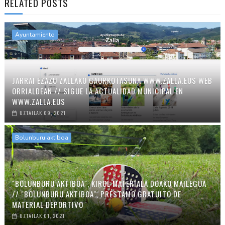
RELATED POSTS
Ayuntamiento
JARRAI EZAZU ZALLAKO GAURKOTASUNA WWW.ZALLA.EUS WEB
ORRIALDEAN // SIGUE LA ACTUALIDAD MUNICIPAL EN
WWW.ZALLA.EUS
UZTAILAK 09, 2021
Bolunburu aktiboa
"BOLUNBURU AKTIBOA", KIROL MATERIALA DOAKO MAILEGUA
// "BOLUNBURU AKTIBOA", PRÉSTAMO GRATUITO DE
MATERIAL DEPORTIVO
UZTAILAK 01, 2021