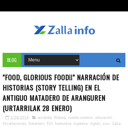
BLOG
"FOOD, GLORIOUS FOOD!!" NARRACIÓN DE
HISTORIAS (STORY TELLING) EN EL
ANTIGUO MATADERO DE ARANGUREN
(URTARRILAK 28 ENERO)
1/24/2014
aisialdia
,
Bizkaia
,
cuenta cuentos
,
educación
,
Encartaciones
,
Enkarterri
,
EOI
,
hezkuntza
,
ingelesa
,
inglés
,
ocio
,
Zalla
,