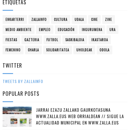
ETIQUETAS
ENKARTERRI
ZALLAINFO
CULTURA
UDALA
CINE
ZINE
MEDIO AMBIENTE
EMPLEO
EDUCACIÓN
INGURUMENA
URA
FIESTAS
GAZTERIA
FUTBOL
SASKIBALOIA
IKASTAROA
FEMENINO
CHARLA
SOLIDARITATEA
UHOLDEAK
ODOLA
TWITTER
TWEETS BY ZALLAINFO
POPULAR POSTS
JARRAI EZAZU ZALLAKO GAURKOTASUNA
WWW.ZALLA.EUS WEB ORRIALDEAN // SIGUE LA
ACTUALIDAD MUNICIPAL EN WWW.ZALLA.EUS