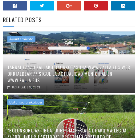
RELATED POSTS
Ayuntamiento
JARRAI EZAZU ZALLAKO GAURKOTASUNA WWW.ZALLA.EUS WEB
ORRIALDEAN // SIGUE LA ACTUALIDAD MUNICIPAL EN
WWW.ZALLA.EUS
UZTAILAK 09, 2021
Bolunburu aktiboa
"BOLUNBURU AKTIBOA", KIROL MATERIALA DOAKO MAILEGUA
// "BOLUNBURU AKTIBOA", PRÉSTAMO GRATUITO DE