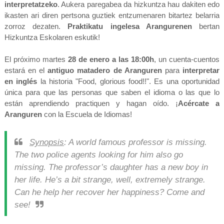
interpretatzeko
. Aukera paregabea da hizkuntza hau dakiten edo
ikasten ari diren pertsona guztiek entzumenaren bitartez belarria
zorroz dezaten.
Praktikatu ingelesa Arangurenen
bertan
Hizkuntza Eskolaren eskutik!
El próximo martes
28 de enero a las 18:00h
, un cuenta-cuentos
estará en el
antiguo matadero de Aranguren
para
interpretar
en inglés
la historia "Food, glorious food!!". Es una oportunidad
única para que las personas que saben el idioma o las que lo
están aprendiendo practiquen y hagan oído. ¡
Acércate a
Aranguren
con la Escuela de Idiomas!
Synopsis
: A world famous professor is missing.
The two police agents looking for him also go
missing. The professor’s daughter has a new boy in
her life. He’s a bit strange, well, extremely strange.
Can he help her recover her happiness? Come and
see!