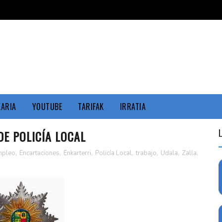
KARIA
YOUTUBE
TARIFAK
IRRATIA
DE POLICÍA LOCAL
mpleo
,
Encartaciones
,
Enkarterri
,
Policía Local
,
trabajo
,
Udala
,
Zalla
,