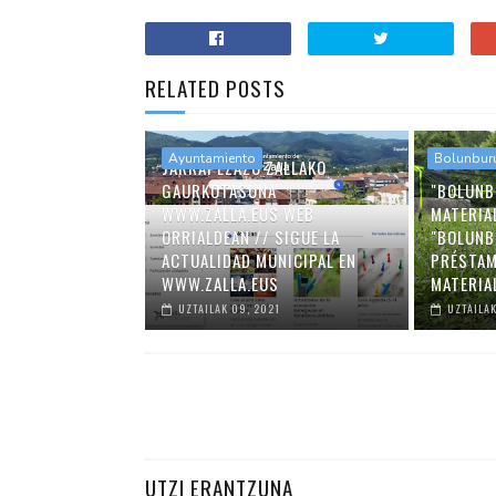
RELATED POSTS
Ayuntamiento
Bolunbur
JARRAI EZAZU ZALLAKO
GAURKOTASUNA
"BOLUNB
WWW.ZALLA.EUS WEB
MATERIA
ORRIALDEAN // SIGUE LA
"BOLUNB
ACTUALIDAD MUNICIPAL EN
PRÉSTAM
WWW.ZALLA.EUS
MATERIA
UZTAILAK 09, 2021
UZTAILAK
UTZI ERANTZUNA