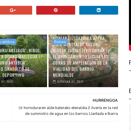
UDALAK LIZITAZIORA ATERA
u aktiboa
Bizkaia
DITU MENDIALDE AUZOKO
URU AKTIBOA", KIROL
BIDEAK ZABALTZEKO OBRAK //
LA DOAKO MAILEGUA //
EL AYUNTAMIENTO LICITA LAS
URU AKTIBOA",
OBRAS DE AMPLIACIÓN DE LA
O GRATUITO DE
VIALIDAD DEL BARRIO
L DEPORTIVO
MENDIALDE
 01, 2021
UZTAILAK 01, 2021
HURRENGOA
Ur horniduraren alde baterako etenaldia // Avería en la red
de suministro de agua en los barrios Llantada e Ibarra