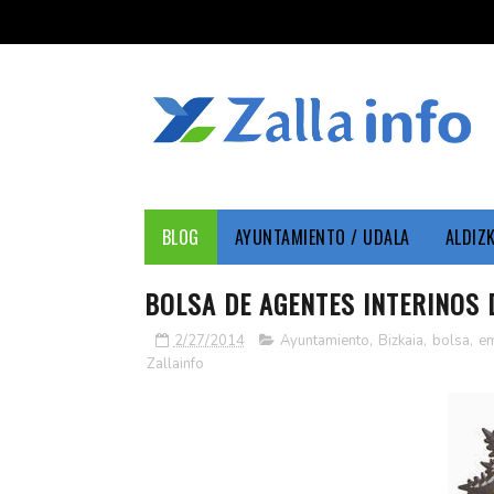
BLOG
AYUNTAMIENTO / UDALA
ALDIZ
BOLSA DE AGENTES INTERINOS 
2/27/2014
Ayuntamiento
,
Bizkaia
,
bolsa
,
e
Zallainfo