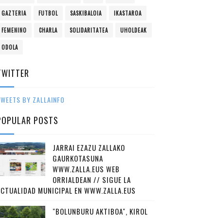
GAZTERIA
FUTBOL
SASKIBALOIA
IKASTAROA
FEMENINO
CHARLA
SOLIDARITATEA
UHOLDEAK
ODOLA
TWITTER
WEETS BY ZALLAINFO
POPULAR POSTS
JARRAI EZAZU ZALLAKO
GAURKOTASUNA
WWW.ZALLA.EUS WEB
ORRIALDEAN // SIGUE LA
ACTUALIDAD MUNICIPAL EN WWW.ZALLA.EUS
"BOLUNBURU AKTIBOA", KIROL