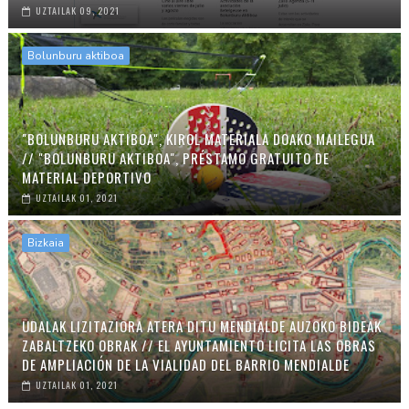
UZTAILAK 09, 2021
Bolunburu aktiboa
"BOLUNBURU AKTIBOA", KIROL MATERIALA DOAKO MAILEGUA
// "BOLUNBURU AKTIBOA", PRÉSTAMO GRATUITO DE
MATERIAL DEPORTIVO
UZTAILAK 01, 2021
Bizkaia
UDALAK LIZITAZIORA ATERA DITU MENDIALDE AUZOKO BIDEAK
ZABALTZEKO OBRAK // EL AYUNTAMIENTO LICITA LAS OBRAS
DE AMPLIACIÓN DE LA VIALIDAD DEL BARRIO MENDIALDE
UZTAILAK 01, 2021