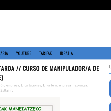
KARIA
YOUTUBE
TARIFAK
IRRATIA
TAROA // CURSO DE MANIPULADOR/A DE
)
ión
,
empresa
,
Encartaciones
,
Enkarterri
,
enpresa
,
hezkuntza
,
Zallainfo