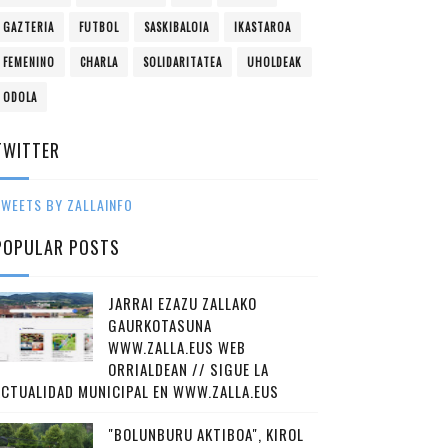
GAZTERIA
FUTBOL
SASKIBALOIA
IKASTAROA
FEMENINO
CHARLA
SOLIDARITATEA
UHOLDEAK
ODOLA
TWITTER
WEETS BY ZALLAINFO
POPULAR POSTS
JARRAI EZAZU ZALLAKO
GAURKOTASUNA
WWW.ZALLA.EUS WEB
ORRIALDEAN // SIGUE LA
ACTUALIDAD MUNICIPAL EN WWW.ZALLA.EUS
"BOLUNBURU AKTIBOA", KIROL