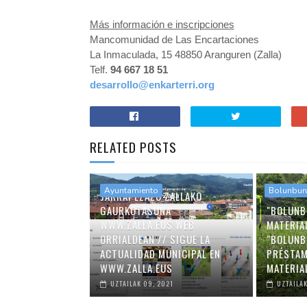
Más información e inscripciones
Mancomunidad de Las Encartaciones
La Inmaculada, 15 48850 Aranguren (Zalla)
Telf.
94 667 18 51
desarrollo@enkarterri.org
RELATED POSTS
Ayuntamiento
Bolunbur
JARRAI EZAZU ZALLAKO
GAURKOTASUNA
"BOLUNB
WWW.ZALLA.EUS WEB
MATERIA
ORRIALDEAN // SIGUE LA
"BOLUNB
ACTUALIDAD MUNICIPAL EN
PRÉSTAM
WWW.ZALLA.EUS
MATERIA
UZTAILAK 09, 2021
UZTAILAK