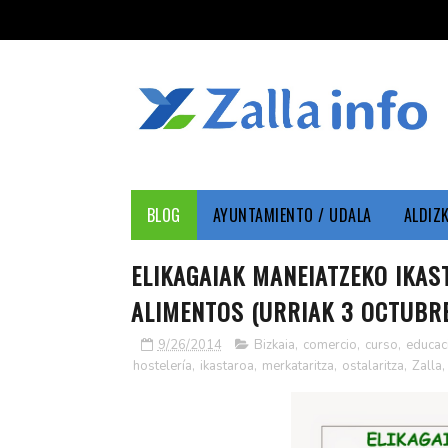
BLOG
AYUNTAMIENTO / UDALA
ALDIZ
ELIKAGAIAK MANEIATZEKO IKAS
ALIMENTOS (URRIAK 3 OCTUBRE
9/26/2014
Bizkaia
,
comercio
,
curso
,
educac
hostelería
,
ikastaroa
,
merkataritza
,
ostalaritza
,
Zalla
,