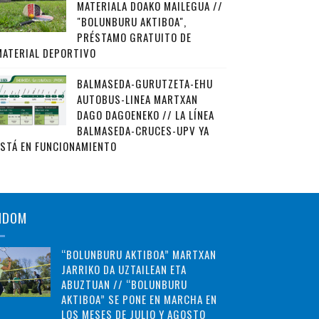
MATERIALA DOAKO MAILEGUA //
"BOLUNBURU AKTIBOA",
PRÉSTAMO GRATUITO DE
MATERIAL DEPORTIVO
BALMASEDA-GURUTZETA-EHU
AUTOBUS-LINEA MARTXAN
DAGO DAGOENEKO // LA LÍNEA
BALMASEDA-CRUCES-UPV YA
ESTÁ EN FUNCIONAMIENTO
NDOM
“BOLUNBURU AKTIBOA” MARTXAN
JARRIKO DA UZTAILEAN ETA
ABUZTUAN // “BOLUNBURU
AKTIBOA” SE PONE EN MARCHA EN
LOS MESES DE JULIO Y AGOSTO