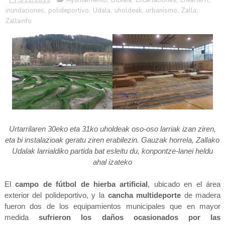
inundaciones
,
polideportivo
,
Udala
,
uholdeak
,
urbanismo
,
Zalla
,
Zallainfo
Urtarrilaren 30eko eta 31ko uholdeak oso-oso
larriak
izan ziren,
eta bi instalazioak geratu ziren erabilezin.
Gauzak horrela, Zallako
Udalak larrialdiko partida bat
esleitu du, konpontze-lanei
heldu
ahal izateko
El
campo de fútbol de hierba artificial
, ubicado en el área
exterior del polideportivo, y la
cancha multideporte
de madera
fueron dos de los equipamientos municipales que en mayor
medida
sufrieron los daños ocasionados por las