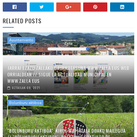
RELATED POSTS
Ayuntamiento
JARRAI EZAZU ZALLAKO GAURKOTASUNA WWW.ZALLA.EUS WEB
ORRIALDEAN // SIGUE LA ACTUALIDAD MUNICIPAL EN
WWW.ZALLA.EUS
UZTAILAK 09, 2021
Bolunburu aktiboa
"BOLUNBURU AKTIBOA", KIROL MATERIALA DOAKO MAILEGUA
// "BOLUNBURU AKTIBOA", PRÉSTAMO GRATUITO DE