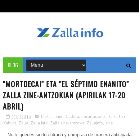
BLOG
"MORTDECAI" ETA "EL SÉPTIMO ENANITO"
ZALLA ZINE-ANTZOKIAN (APIRILAK 17-20
ABRIL)
4/14/2015
Bizkaia
,
cine
,
Cultura
,
Encartaciones
,
Enkarterri
,
Kultura
,
Zalla
,
Zalla Info
,
Zalla zine-antzokia
,
Zallainfo
,
zine
No te quedes sin tu entrada y cómprala de manera anticipada