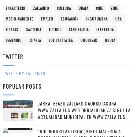
ENKARTERRI
ZALLAINFO
CULTURA
UDALA
CINE
ZINE
MEDIO AMBIENTE
EMPLEO
EDUCACIÓN
INGURUMENA
URA
FIESTAS
GAZTERIA
FUTBOL
SASKIBALOIA
IKASTAROA
FEMENINO
CHARLA
SOLIDARITATEA
UHOLDEAK
ODOLA
TWITTER
TWEETS BY ZALLAINFO
POPULAR POSTS
JARRAI EZAZU ZALLAKO GAURKOTASUNA
WWW.ZALLA.EUS WEB ORRIALDEAN // SIGUE LA
ACTUALIDAD MUNICIPAL EN WWW.ZALLA.EUS
"BOLUNBURU AKTIBOA", KIROL MATERIALA