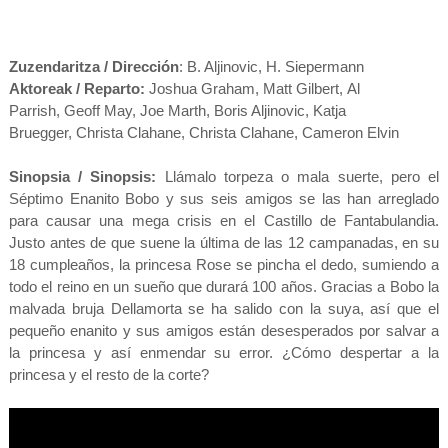
Zuzendaritza / Dirección
:
B. Aljinovic
,
H. Siepermann
Aktoreak / Reparto:
Joshua Graham
,
Matt Gilbert
,
Al
Parrish
,
Geoff May
,
Joe Marth
,
Boris Aljinovic
,
Katja
Bruegger
,
Christa Clahane
,
Christa Clahane
,
Cameron Elvin
Sinopsia / Sinopsis:
Llámalo torpeza o mala suerte, pero el
Séptimo Enanito Bobo y sus seis amigos se las han arreglado
para causar una mega crisis en el Castillo de Fantabulandia.
Justo antes de que suene la última de las 12 campanadas, en su
18 cumpleaños, la princesa Rose se pincha el dedo, sumiendo a
todo el reino en un sueño que durará 100 años. Gracias a Bobo la
malvada bruja Dellamorta se ha salido con la suya, así que el
pequeño enanito y sus amigos están desesperados por salvar a
la princesa y así enmendar su error. ¿Cómo despertar a la
princesa y el resto de la corte?