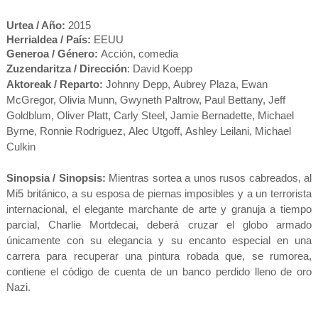
Urtea / Año:
2015
Herrialdea / País:
EEUU
Generoa / Género:
Acción, comedia
Zuzendaritza / Dirección
:
David Koepp
Aktoreak / Reparto:
Johnny Depp
,
Aubrey Plaza
,
Ewan
McGregor
,
Olivia Munn
,
Gwyneth Paltrow
,
Paul Bettany
,
Jeff
Goldblum
,
Oliver Platt
,
Carly Steel
,
Jamie Bernadette
,
Michael
Byrne
,
Ronnie Rodriguez
,
Alec Utgoff
,
Ashley Leilani
,
Michael
Culkin
Sinopsia / Sinopsis:
Mientras sortea a unos rusos cabreados, al
Mi5 británico, a su esposa de piernas imposibles y a un terrorista
internacional, el elegante marchante de arte y granuja a tiempo
parcial, Charlie Mortdecai, deberá cruzar el globo armado
únicamente con su elegancia y su encanto especial en una
carrera para recuperar una pintura robada que, se rumorea,
contiene el código de cuenta de un banco perdido lleno de oro
Nazi.