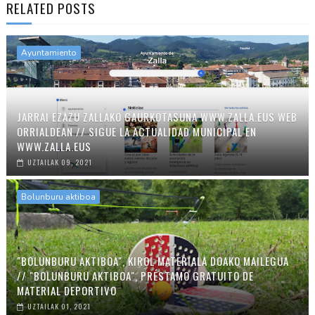
RELATED POSTS
Ayuntamiento
JARRAI EZAZU ZALLAKO GAURKOTASUNA WWW.ZALLA.EUS WEB
ORRIALDEAN // SIGUE LA ACTUALIDAD MUNICIPAL EN
WWW.ZALLA.EUS
UZTAILAK 09, 2021
Bolunburu aktiboa
"BOLUNBURU AKTIBOA", KIROL MATERIALA DOAKO MAILEGUA
// "BOLUNBURU AKTIBOA", PRÉSTAMO GRATUITO DE
MATERIAL DEPORTIVO
UZTAILAK 01, 2021