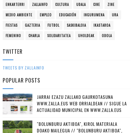
ENKARTERRI
ZALLAINFO
CULTURA
UDALA
CINE
ZINE
MEDIO AMBIENTE
EMPLEO
EDUCACIÓN
INGURUMENA
URA
FIESTAS
GAZTERIA
FUTBOL
SASKIBALOIA
IKASTAROA
FEMENINO
CHARLA
SOLIDARITATEA
UHOLDEAK
ODOLA
TWITTER
TWEETS BY ZALLAINFO
POPULAR POSTS
JARRAI EZAZU ZALLAKO GAURKOTASUNA
WWW.ZALLA.EUS WEB ORRIALDEAN // SIGUE LA
ACTUALIDAD MUNICIPAL EN WWW.ZALLA.EUS
"BOLUNBURU AKTIBOA", KIROL MATERIALA
DOAKO MAILEGUA // "BOLUNBURU AKTIBOA",