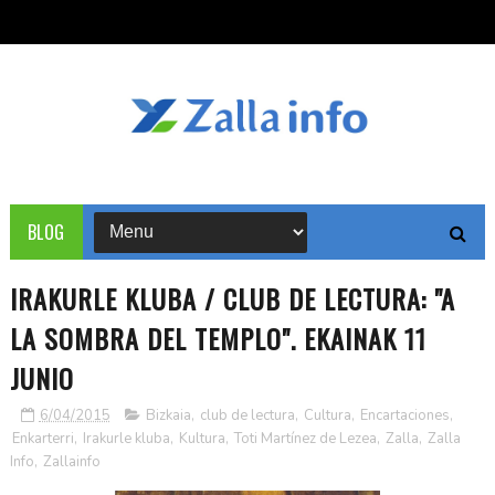
BLOG
IRAKURLE KLUBA / CLUB DE LECTURA: "A
LA SOMBRA DEL TEMPLO". EKAINAK 11
JUNIO
6/04/2015
Bizkaia
,
club de lectura
,
Cultura
,
Encartaciones
,
Enkarterri
,
Irakurle kluba
,
Kultura
,
Toti Martínez de Lezea
,
Zalla
,
Zalla
Info
,
Zallainfo