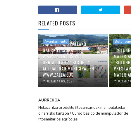
RELATED POSTS
Ayuntamiento
Bolunbur
JARRAI EZAZU ZALLAKO
GAURKOTASUNA
"BOLUNB
WWW.ZALLA.EUS WEB
MATERIA
ORRIALDEAN // SIGUE LA
"BOLUNB
ACTUALIDAD MUNICIPAL EN
PRÉSTAM
WWW.ZALLA.EUS
MATERIA
UZTAILAK 09, 2021
UZTAILAK
AURREKOA
Nekazaritza produktu fitosanitarioak manipulatzeko
oinarrizko kurtsoa / Curso básico de manipulador de
fitosanitarios agrícolas