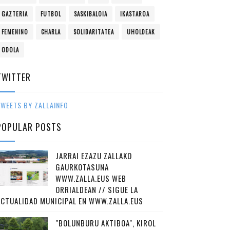
GAZTERIA
FUTBOL
SASKIBALOIA
IKASTAROA
FEMENINO
CHARLA
SOLIDARITATEA
UHOLDEAK
ODOLA
TWITTER
WEETS BY ZALLAINFO
POPULAR POSTS
JARRAI EZAZU ZALLAKO
GAURKOTASUNA
WWW.ZALLA.EUS WEB
ORRIALDEAN // SIGUE LA
ACTUALIDAD MUNICIPAL EN WWW.ZALLA.EUS
"BOLUNBURU AKTIBOA", KIROL