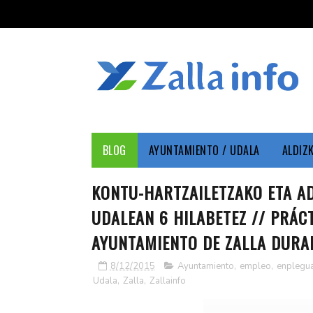
BLOG
AYUNTAMIENTO / UDALA
ALDIZ
KONTU-HARTZAILETZAKO ETA A
UDALEAN 6 HILABETEZ // PRÁC
AYUNTAMIENTO DE ZALLA DURA
8/12/2015
Ayuntamiento
,
empleo
,
enplegu
Udala
,
Zalla
,
Zallainfo