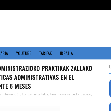
KARIA
YOUTUBE
TARIFAK
IRRATIA
DMINISTRAZIOKO PRAKTIKAK ZALLAKO
TICAS ADMINISTRATIVAS EN EL
NTE 6 MESES
a
,
Intervención
,
kontu-hartzailetza
,
lana
,
novia salcedo
,
trabajo
,