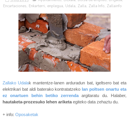
Encartaciones
,
Enkarterri
,
enplegua
,
Udala
,
Zalla
,
Zalla Info
,
Zallainfo
Zallako Udala
k mantentze-lanen arduradun bat, igeltsero bat eta
elektrikari bat aldi baterako kontratatzeko
lan poltsen onartu eta
ez onartuen behin betiko zerrenda
argitaratu du. Halaber,
hautaketa-prozesuko lehen ariketa
egiteko data zehaztu du.
+ info:
Oposaketak