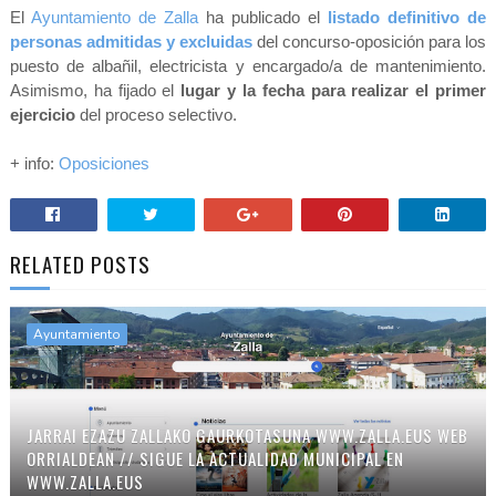
El
Ayuntamiento de Zalla
ha publicado el
listado definitivo de
personas admitidas y excluidas
del concurso-oposición para los
puesto de albañil, electricista y encargado/a de mantenimiento.
Asimismo, ha fijado el
lugar y la fecha para realizar el primer
ejercicio
del proceso selectivo.
+ info:
Oposiciones
RELATED POSTS
Ayuntamiento
JARRAI EZAZU ZALLAKO GAURKOTASUNA WWW.ZALLA.EUS WEB
ORRIALDEAN // SIGUE LA ACTUALIDAD MUNICIPAL EN
WWW.ZALLA.EUS