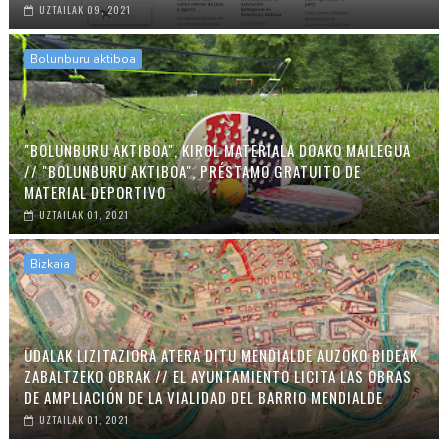
UZTAILAK 09, 2021
Bolunburu aktiboa
"BOLUNBURU AKTIBOA", KIROL MATERIALA DOAKO MAILEGUA
// "BOLUNBURU AKTIBOA", PRÉSTAMO GRATUITO DE
MATERIAL DEPORTIVO
UZTAILAK 01, 2021
Bizkaia
UDALAK LIZITAZIORA ATERA DITU MENDIALDE AUZOKO BIDEAK
ZABALTZEKO OBRAK // EL AYUNTAMIENTO LICITA LAS OBRAS
DE AMPLIACIÓN DE LA VIALIDAD DEL BARRIO MENDIALDE
UZTAILAK 01, 2021