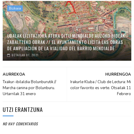
Bizkaia
UDALAK LIZITAZIORA ATERA DITU MENDIALDE AUZOKO BIDEAK
ZABALTZEKO OBRAK // EL AYUNTAMIENTO LICITA LAS OBRAS
DE AMPLIACIÓN DE LA VIALIDAD DEL BARRIO MENDIALDE
UZTAILAK 01, 2021
AURREKOA
HURRENGOA
Txakur-ibilaldia Bolunburutik //
Irakurle Kluba / Club de Lectura: Mi
Marcha canina por Bolunburu.
color favorito es verte. Otsailak 11
Urtarrilak 31 enero
Febrero
UTZI ERANTZUNA
NO HAY COMENTARIOS