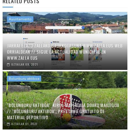
RELATED POSTS
Ayuntamiento
JARRAI EZAZU ZALLAKO GAURKOTASUNA WWW.ZALLA.EUS WEB
ORRIALDEAN // SIGUE LA ACTUALIDAD MUNICIPAL EN
WWW.ZALLA.EUS
UZTAILAK 09, 2021
Bolunburu aktiboa
"BOLUNBURU AKTIBOA", KIROL MATERIALA DOAKO MAILEGUA
// "BOLUNBURU AKTIBOA", PRÉSTAMO GRATUITO DE
MATERIAL DEPORTIVO
UZTAILAK 01, 2021