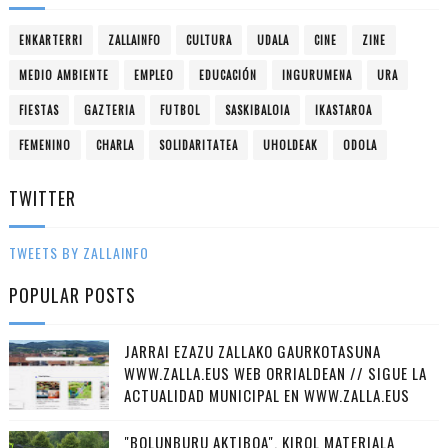
ENKARTERRI
ZALLAINFO
CULTURA
UDALA
CINE
ZINE
MEDIO AMBIENTE
EMPLEO
EDUCACIÓN
INGURUMENA
URA
FIESTAS
GAZTERIA
FUTBOL
SASKIBALOIA
IKASTAROA
FEMENINO
CHARLA
SOLIDARITATEA
UHOLDEAK
ODOLA
TWITTER
TWEETS BY ZALLAINFO
POPULAR POSTS
JARRAI EZAZU ZALLAKO GAURKOTASUNA
WWW.ZALLA.EUS WEB ORRIALDEAN // SIGUE LA
ACTUALIDAD MUNICIPAL EN WWW.ZALLA.EUS
"BOLUNBURU AKTIBOA", KIROL MATERIALA