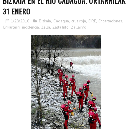
BIZKAIA EN EL RÍO CADAGUA. URTARRILAK
31 ENERO
1/28/2016
Bizkaia
,
Cadagua
,
cruz roja
,
EIRE
,
Encartaciones
,
Enkarterri
,
incidencia
,
Zalla
,
Zalla Info
,
Zallainfo