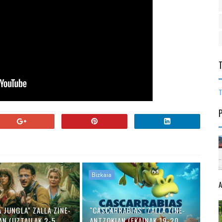
T
Bizkaia
 JUNGLA" ZALLA ZINE-
"CASCARRABIAS" ZALLA ZINE-
AN (UZTAILAK 2-5
ANTZOKIAN (EKAINAK 19-20