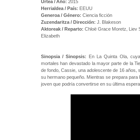
Urtea / Año:
2015
Herrialdea / País:
EEUU
Generoa / Género:
Ciencia ficción
Zuzendaritza / Dirección:
J. Blakeson
Aktoreak / Reparto:
Chloë Grace Moretz
,
Liev 
Elizabeth
Sinopsia / Sinopsis:
En La Quinta Ola, cuya
mortales han devastado la mayor parte de la Ti
de fondo, Cassie, una adolescente de 16 años, 
su hermano pequeño. Mientras se prepara para la 
joven que podría convertirse en su última esper