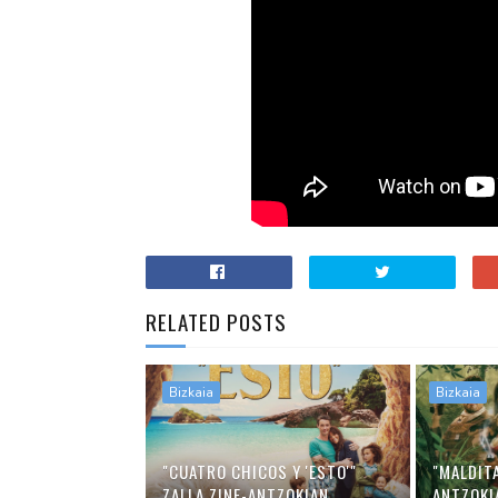
RELATED POSTS
Bizkaia
Bizkaia
"CUATRO CHICOS Y 'ESTO'"
"MALDITA
ZALLA ZINE-ANTZOKIAN
ANTZOKI