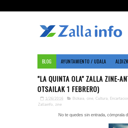
BLOG
AYUNTAMIENTO / UDALA
ALDIZ
"LA QUINTA OLA" ZALLA ZINE-A
OTSAILAK 1 FEBRERO)
1/26/2016
Bizkaia
,
cine
,
Cultura
,
Encartacio
Zallainfo
,
zine
No te quedes sin entrada, cómprala 