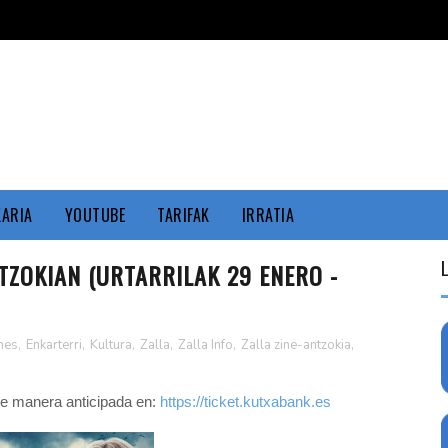
KARIA
YOUTUBE
TARIFAK
IRRATIA
NTZOKIAN (URTARRILAK 29 ENERO -
nes
,
Enkarterri
,
Kultura
,
Zalla
,
Zalla Info
,
Zalla zine-antzokia
,
de manera anticipada en:
https://ticket.kutxabank.es