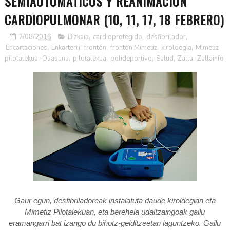
SEMIAUTOMÁTICOS Y REANIMACIÓN
CARDIOPULMONAR (10, 11, 17, 18 FEBRERO)
2/08/2016
Bizkaia
,
cardioprotegido
,
desfibrilador
,
Encartaciones
,
Enkarterri
,
frontón
,
frontón Mimetiz
,
kiroldegia
,
Mimetiz
pilotalekua
,
Osasuna
,
pilotalekua
,
polideportivo
,
Salud
,
Zalla
,
Zallainfo
Gaur egun, desfibriladoreak instalatuta daude kiroldegian eta
Mimetiz Pilotalekuan, eta berehela udaltzaingoak gailu
eramangarri bat izango du bihotz-gelditzeetan laguntzeko. Gailu