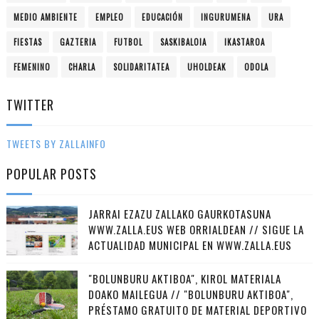
MEDIO AMBIENTE
EMPLEO
EDUCACIÓN
INGURUMENA
URA
FIESTAS
GAZTERIA
FUTBOL
SASKIBALOIA
IKASTAROA
FEMENINO
CHARLA
SOLIDARITATEA
UHOLDEAK
ODOLA
TWITTER
TWEETS BY ZALLAINFO
POPULAR POSTS
JARRAI EZAZU ZALLAKO GAURKOTASUNA
WWW.ZALLA.EUS WEB ORRIALDEAN // SIGUE LA
ACTUALIDAD MUNICIPAL EN WWW.ZALLA.EUS
"BOLUNBURU AKTIBOA", KIROL MATERIALA
DOAKO MAILEGUA // "BOLUNBURU AKTIBOA",
PRÉSTAMO GRATUITO DE MATERIAL DEPORTIVO