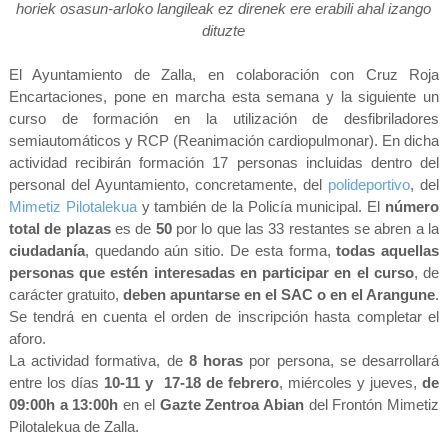
horiek osasun-arloko langileak ez direnek ere erabili ahal izango
dituzte
El Ayuntamiento de Zalla, en colaboración con Cruz Roja
Encartaciones, pone en marcha esta semana y la siguiente un
curso de formación en la utilización de desfibriladores
semiautomáticos y RCP (Reanimación cardiopulmonar). En dicha
actividad recibirán formación 17 personas incluidas dentro del
personal del Ayuntamiento, concretamente, del
polideportivo
, del
Mimetiz Pilotalekua
y también de la Policía municipal. El
número
total de plazas
es de
50
por lo que las 33 restantes se abren a la
ciudadanía
, quedando aún sitio. De esta forma,
todas aquellas
personas que estén interesadas en participar en el curso
, de
carácter gratuito,
deben apuntarse en el SAC o en el Arangune
.
Se tendrá en cuenta el orden de inscripción hasta completar el
aforo.
La actividad formativa, de
8 horas
por persona, se desarrollará
entre los días
10-11
y 17-18 de febrero
, miércoles y jueves,
de
09:00h a 13:00h
en el
Gazte Zentroa Abian
del Frontón Mimetiz
Pilotalekua de Zalla.