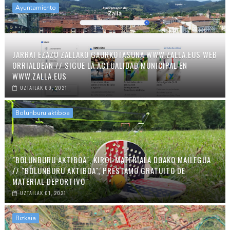
Ayuntamiento
JARRAI EZAZU ZALLAKO GAURKOTASUNA WWW.ZALLA.EUS WEB
ORRIALDEAN // SIGUE LA ACTUALIDAD MUNICIPAL EN
WWW.ZALLA.EUS
UZTAILAK 09, 2021
Bolunburu aktiboa
"BOLUNBURU AKTIBOA", KIROL MATERIALA DOAKO MAILEGUA
// "BOLUNBURU AKTIBOA", PRÉSTAMO GRATUITO DE
MATERIAL DEPORTIVO
UZTAILAK 01, 2021
Bizkaia