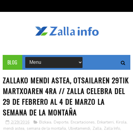
BLOG
ZALLAKO MENDI ASTEA, OTSAILAREN 29TIK
MARTXOAREN 4RA // ZALLA CELEBRA DEL
29 DE FEBRERO AL 4 DE MARZO LA
SEMANA DE LA MONTAÑA
2/29/2016
Bizkaia
,
Deporte
,
Encartaciones
,
Enkarterri
,
Kirola
,
mendi astea
,
semana de la montaña
,
Ubietamendi
,
Zalla
,
Zalla Info
,