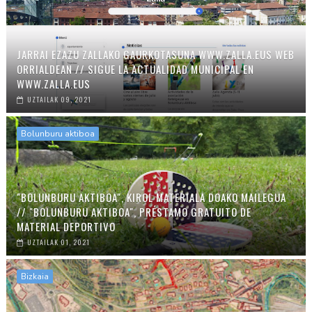
JARRAI EZAZU ZALLAKO GAURKOTASUNA WWW.ZALLA.EUS WEB
ORRIALDEAN // SIGUE LA ACTUALIDAD MUNICIPAL EN
WWW.ZALLA.EUS
UZTAILAK 09, 2021
Bolunburu aktiboa
"BOLUNBURU AKTIBOA", KIROL MATERIALA DOAKO MAILEGUA
// "BOLUNBURU AKTIBOA", PRÉSTAMO GRATUITO DE
MATERIAL DEPORTIVO
UZTAILAK 01, 2021
Bizkaia