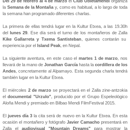
Del 29 de febrero al 4 de marzo
el
Club Ubietamendi
organiza
la
Semana de la Montaña
y, como es habitual, a lo largo de toda
la semana han programado diferentes charlas.
La primera de ellas tendrá lugar en la Kultur Etxea, a las 19.30h
del
lunes 29
. Ese día será el turno de los montañeros de Zalla
Kike Gallarreta y Txema Santisteban
, quienes contarán su
experiencia por el
Island Peak
, en Nepal.
La siguiente aventura, en este caso el
martes 1 de marzo
, nos
llevará de la mano de
Jonathan García
hasta la
cordillera de los
Andes
, concretamente al Alpamayo. Esta segunda charla tendrá
también lugar en la Kultur Etxea.
El miércoles
2 de marzo
se proyectará en el Zalla zine-antzokia
el
documental "Urzulo"
, producido por el Grupo Espeleológico
Aloña Mendi y premiado en Bilbao Mendi FilmFestival 2015.
El
jueves día 3
la cita será de nuevo en la Kultur Etxea. En esta
ocasión el montañero y fotógrafo
Javier Camacho
presentará en
Zalla el
audiovisual "Mountain Dreams"
para mostrar la