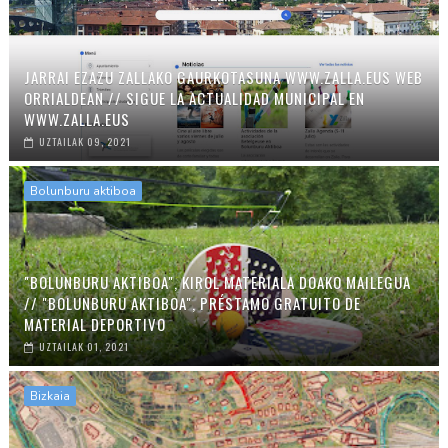
JARRAI EZAZU ZALLAKO GAURKOTASUNA WWW.ZALLA.EUS WEB
ORRIALDEAN // SIGUE LA ACTUALIDAD MUNICIPAL EN
WWW.ZALLA.EUS
UZTAILAK 09, 2021
Bolunburu aktiboa
"BOLUNBURU AKTIBOA", KIROL MATERIALA DOAKO MAILEGUA
// "BOLUNBURU AKTIBOA", PRÉSTAMO GRATUITO DE
MATERIAL DEPORTIVO
UZTAILAK 01, 2021
Bizkaia