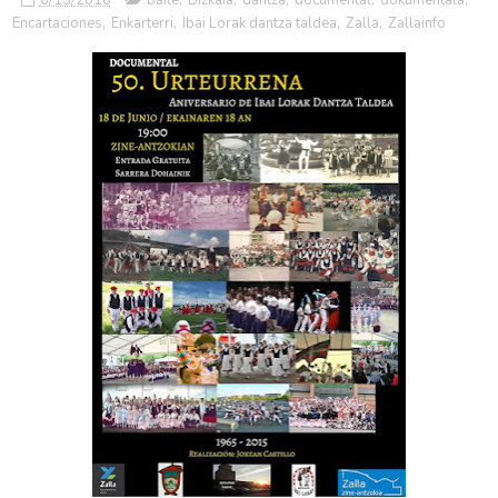
Encartaciones
,
Enkarterri
,
Ibai Lorak dantza taldea
,
Zalla
,
Zallainfo