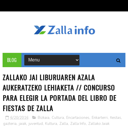
BLOG
ZALLAKO JAI LIBURUAREN AZALA
AUKERATZEKO LEHIAKETA // CONCURSO
PARA ELEGIR LA PORTADA DEL LIBRO DE
FIESTAS DE ZALLA
6/20/2016
Bizkaia
,
Cultura
,
Encartaciones
,
Enkarterri
,
fiestas
,
gazteria
,
jaiak
,
juventud
,
Kultura
,
Zalla
,
Zalla Info
,
Zallako Jaiak