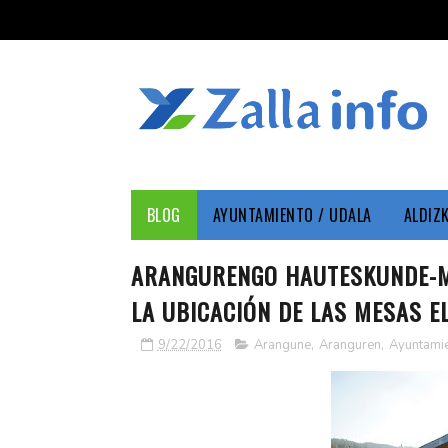
BLOG
AYUNTAMIENTO / UDALA
ALDIZ
ARANGURENGO HAUTESKUNDE-MA
LA UBICACIÓN DE LAS MESAS 
9/22/2016
Arangune
,
Aranguren
,
Ayuntami