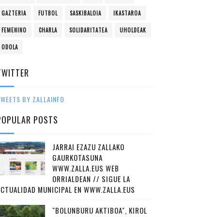
GAZTERIA
FUTBOL
SASKIBALOIA
IKASTAROA
FEMENINO
CHARLA
SOLIDARITATEA
UHOLDEAK
ODOLA
TWITTER
WEETS BY ZALLAINFO
POPULAR POSTS
JARRAI EZAZU ZALLAKO
GAURKOTASUNA
WWW.ZALLA.EUS WEB
ORRIALDEAN // SIGUE LA
ACTUALIDAD MUNICIPAL EN WWW.ZALLA.EUS
"BOLUNBURU AKTIBOA", KIROL