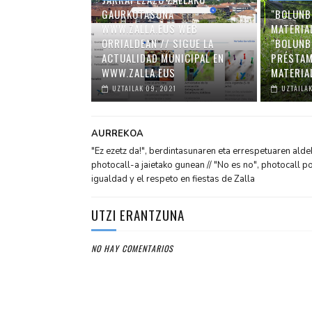
GAURKOTASUNA
"BOLUNB
WWW.ZALLA.EUS WEB
MATERIA
ORRIALDEAN // SIGUE LA
"BOLUNB
ACTUALIDAD MUNICIPAL EN
PRÉSTAM
WWW.ZALLA.EUS
MATERIA
UZTAILAK 09, 2021
UZTAILAK
AURREKOA
"Ez ezetz da!", berdintasunaren eta errespetuaren alde
photocall-a jaietako gunean // "No es no", photocall po
igualdad y el respeto en fiestas de Zalla
UTZI ERANTZUNA
NO HAY COMENTARIOS