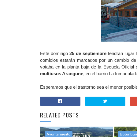
Este domingo
25 de septiembre
tendrán lugar 
comicios estarán marcados por un cambio de u
votaba en la planta baja de la Escuela Oficia
multiusos Arangune
, en el barrio La Inmaculad
Esperamos que el trastorno sea el menor posible 
RELATED POSTS
Ayuntamiento
Bolunbur
JARRAI EZAZU ZALLAKO