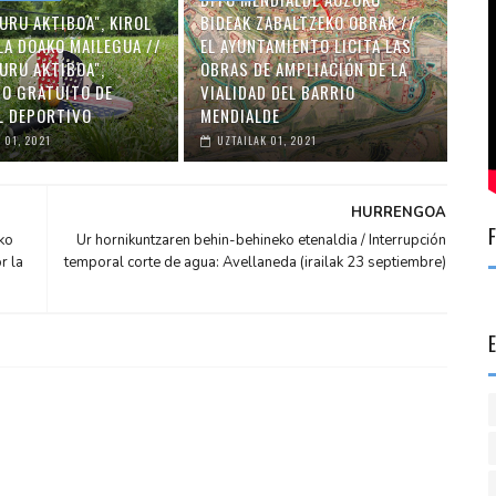
URU AKTIBOA", KIROL
BIDEAK ZABALTZEKO OBRAK //
LA DOAKO MAILEGUA //
EL AYUNTAMIENTO LICITA LAS
URU AKTIBOA",
OBRAS DE AMPLIACIÓN DE LA
O GRATUITO DE
VIALIDAD DEL BARRIO
L DEPORTIVO
MENDIALDE
 01, 2021
UZTAILAK 01, 2021
HURRENGOA
ko
Ur hornikuntzaren behin-behineko etenaldia / Interrupción
r la
temporal corte de agua: Avellaneda (irailak 23 septiembre)