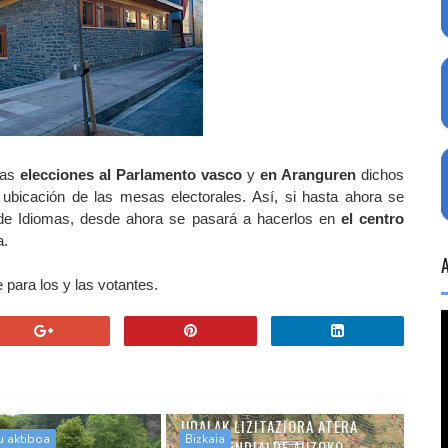
las
elecciones al Parlamento vasco
y
en Aranguren
dichos
bicación de las mesas electorales. Así, si hasta ahora se
l de Idiomas, desde ahora se pasará a hacerlos en
el centro
a.
para los y las votantes.
UDALAK LIZITAZIORA ATERA
u aktiboa
Bizkaia
DITU MENDIALDE AUZOKO