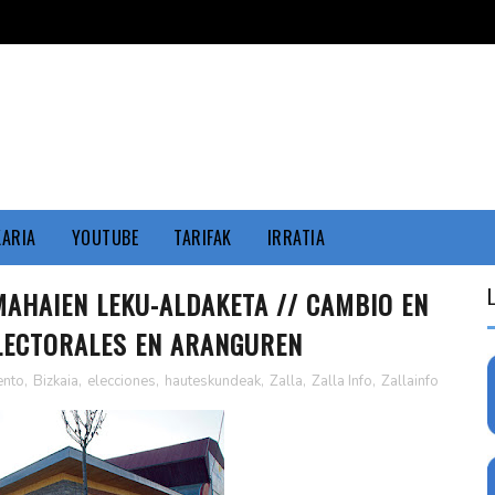
KARIA
YOUTUBE
TARIFAK
IRRATIA
HAIEN LEKU-ALDAKETA // CAMBIO EN
ELECTORALES EN ARANGUREN
ento
,
Bizkaia
,
elecciones
,
hauteskundeak
,
Zalla
,
Zalla Info
,
Zallainfo