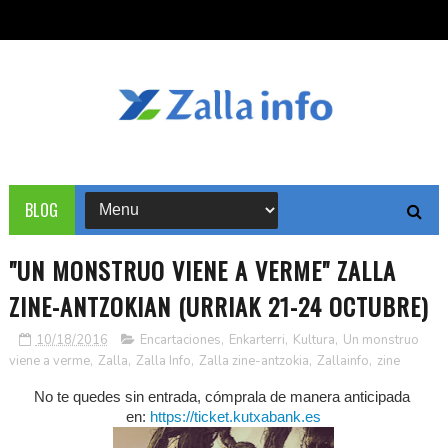
BLOG
"UN MONSTRUO VIENE A VERME" ZALLA
ZINE-ANTZOKIAN (URRIAK 21-24 OCTUBRE)
10/18/2016
Encartaciones
,
Enkarterri
,
Kultura
,
Un monstruo
viene a verme
,
Zalla
,
Zalla Info
,
Zalla zine-antzokia
,
Zallainfo
,
zine
No te quedes sin entrada, cómprala de manera anticipada
en:
https://ticket.kutxabank.es