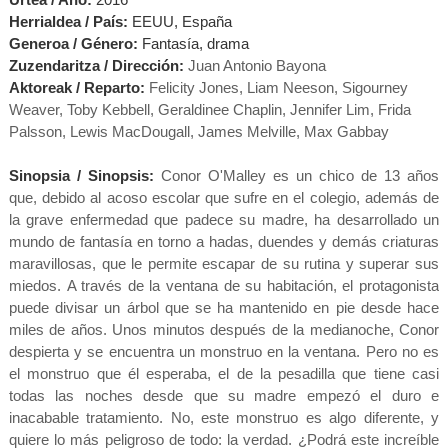
Herrialdea / País:
EEUU, España
Generoa / Género:
Fantasía, drama
Zuzendaritza / Dirección:
Juan Antonio Bayona
Aktoreak / Reparto:
Felicity Jones
,
Liam Neeson,
Sigourney
Weaver
,
Toby Kebbell
,
Geraldinee Chaplin, Jennifer
Lim
,
Frida
Palsson
,
Lewis MacDougall
,
James Melville
,
Max Gabbay
Sinopsia / Sinopsis:
Conor O'Malley es un chico de 13 años
que, debido al acoso escolar que sufre en el colegio, además de
la grave enfermedad que padece su madre, ha desarrollado un
mundo de fantasía en torno a hadas, duendes y demás criaturas
maravillosas, que le permite escapar de su rutina y superar sus
miedos.
A través de la ventana de su habitación, el protagonista
puede divisar un árbol que se ha mantenido en pie desde hace
miles de años. Unos minutos después de la medianoche, Conor
despierta y se encuentra un monstruo en la ventana. Pero no es
el monstruo que él esperaba, el de la pesadilla que tiene casi
todas las noches desde que su madre empezó el duro e
inacabable tratamiento. No, este monstruo es algo diferente, y
quiere lo más peligroso de todo: la verdad. ¿Podrá este increíble