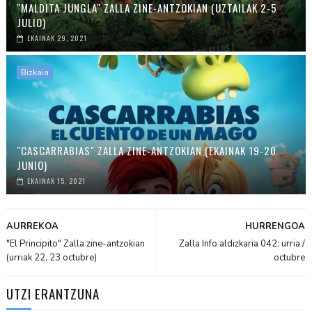
"MALDITA JUNGLA" ZALLA ZINE-ANTZOKIAN (UZTAILAK 2-5
JULIO)
EKAINAK 29, 2021
Bizkaia
"CASCARRABIAS" ZALLA ZINE-ANTZOKIAN (EKAINAK 19-20
JUNIO)
EKAINAK 15, 2021
AURREKOA
HURRENGOA
"El Principito" Zalla zine-antzokian
Zalla Info aldizkaria 042: urria /
(urriak 22, 23 octubre)
octubre
UTZI ERANTZUNA