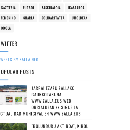
GAZTERIA
FUTBOL
SASKIBALOIA
IKASTAROA
FEMENINO
CHARLA
SOLIDARITATEA
UHOLDEAK
ODOLA
TWITTER
WEETS BY ZALLAINFO
POPULAR POSTS
JARRAI EZAZU ZALLAKO
GAURKOTASUNA
WWW.ZALLA.EUS WEB
ORRIALDEAN // SIGUE LA
ACTUALIDAD MUNICIPAL EN WWW.ZALLA.EUS
"BOLUNBURU AKTIBOA", KIROL