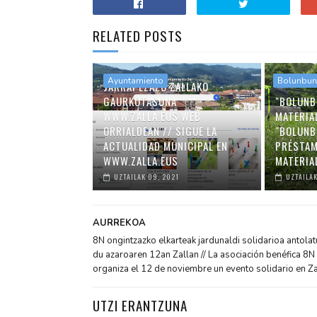
RELATED POSTS
Ayuntamiento
Bolunbur
JARRAI EZAZU ZALLAKO
GAURKOTASUNA
"BOLUNB
WWW.ZALLA.EUS WEB
MATERIA
ORRIALDEAN // SIGUE LA
"BOLUNB
ACTUALIDAD MUNICIPAL EN
PRÉSTAM
WWW.ZALLA.EUS
MATERIA
UZTAILAK 09, 2021
UZTAILAK
AURREKOA
8N ongintzazko elkarteak jardunaldi solidarioa antola
du azaroaren 12an Zallan // La asociación benéfica 8N
organiza el 12 de noviembre un evento solidario en Za
UTZI ERANTZUNA