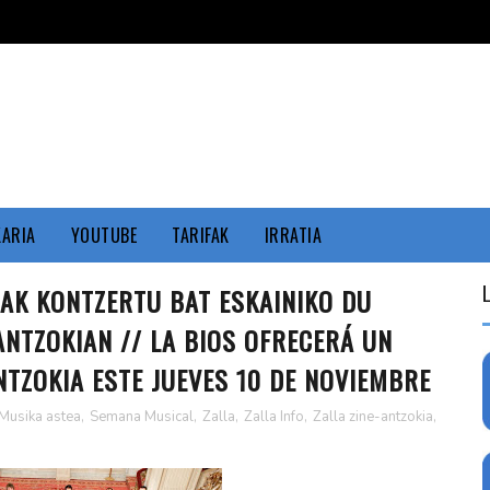
KARIA
YOUTUBE
TARIFAK
IRRATIA
AK KONTZERTU BAT ESKAINIKO DU
ANTZOKIAN // LA BIOS OFRECERÁ UN
NTZOKIA ESTE JUEVES 10 DE NOVIEMBRE
Musika astea
,
Semana Musical
,
Zalla
,
Zalla Info
,
Zalla zine-antzokia
,