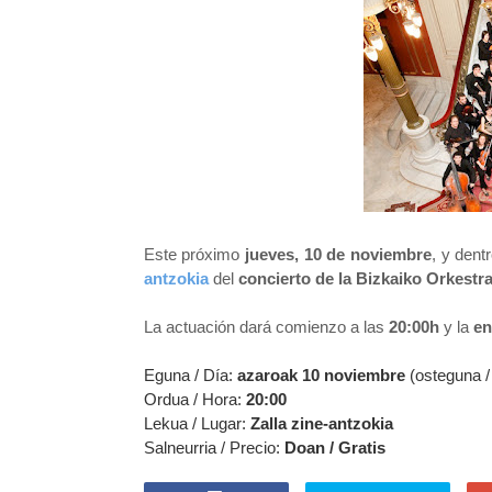
Este próximo
jueves, 10 de noviembre
, y dent
antzokia
del
concierto de la Bizkaiko Orkestr
La actuación dará comienzo a las
20:00h
y la
en
Eguna / Día:
azaroak 10 noviembre
(osteguna /
Ordua / Hora:
20:00
Lekua / Lugar:
Zalla zine-antzokia
Salneurria / Precio:
Doan / Gratis