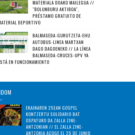
MATERIALA DOAKO MAILEGUA //
"BOLUNBURU AKTIBOA",
PRÉSTAMO GRATUITO DE
MATERIAL DEPORTIVO
BALMASEDA-GURUTZETA-EHU
AUTOBUS-LINEA MARTXAN
DAGO DAGOENEKO // LA LÍNEA
BALMASEDA-CRUCES-UPV YA
ESTÁ EN FUNCIONAMIENTO
NDOM
EKAINAREN 25EAN GOSPEL
KONTZERTU SOLIDARIO BAT
OSPATUKO DA ZALLA ZINE-
ANTZOKIAN // EL ZALLA ZINE-
ANTZOKIA ACOGE EL 25 DE JUNIO