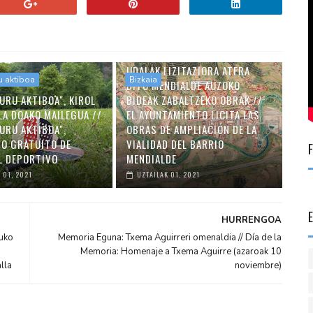
UDALAK LIZITAZIORA ATERA
u aktiboa
Bizkaia
DITU MENDIALDE AUZOKO
URU AKTIBOA", KIROL
BIDEAK ZABALTZEKO OBRAK //
LA DOAKO MAILEGUA //
EL AYUNTAMIENTO LICITA LAS
URU AKTIBOA",
OBRAS DE AMPLIACIÓN DE LA
O GRATUITO DE
VIALIDAD DEL BARRIO
L DEPORTIVO
MENDIALDE
 01, 2021
UZTAILAK 01, 2021
HURRENGOA
tuko
Memoria Eguna: Txema Aguirreri omenaldia // Día de la
Memoria: Homenaje a Txema Aguirre (azaroak 10
lla
noviembre)