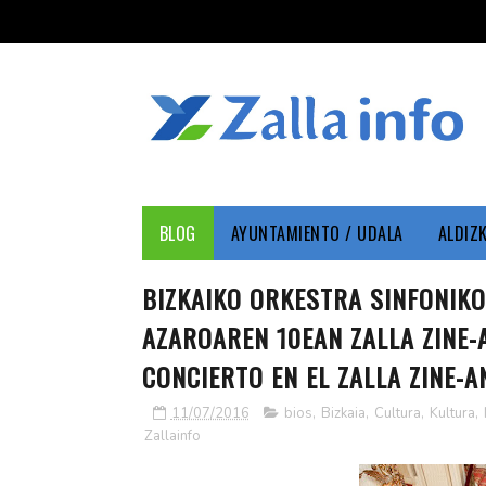
BLOG
AYUNTAMIENTO / UDALA
ALDIZ
BIZKAIKO ORKESTRA SINFONIKO
AZAROAREN 10EAN ZALLA ZINE-
CONCIERTO EN EL ZALLA ZINE-A
11/07/2016
bios
,
Bizkaia
,
Cultura
,
Kultura
,
Zallainfo