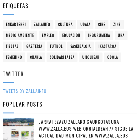
ETIQUETAS
ENKARTERRI
ZALLAINFO
CULTURA
UDALA
CINE
ZINE
MEDIO AMBIENTE
EMPLEO
EDUCACIÓN
INGURUMENA
URA
FIESTAS
GAZTERIA
FUTBOL
SASKIBALOIA
IKASTAROA
FEMENINO
CHARLA
SOLIDARITATEA
UHOLDEAK
ODOLA
TWITTER
TWEETS BY ZALLAINFO
POPULAR POSTS
JARRAI EZAZU ZALLAKO GAURKOTASUNA
WWW.ZALLA.EUS WEB ORRIALDEAN // SIGUE LA
ACTUALIDAD MUNICIPAL EN WWW.ZALLA.EUS