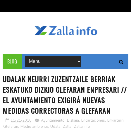
BLOG
UDALAK NEURRI ZUZENTZAILE BERRIAK
ESKATUKO DIZKIO GLEFARAN ENPRESARI //
EL AYUNTAMIENTO EXIGIRÁ NUEVAS
MEDIDAS CORRECTORAS A GLEFARAN
11/21/2016
Ayuntamiento
,
Bizkaia
,
Encartaciones
,
Enkarterri
,
Glefaran
,
Medio ambiente
,
Udala
,
Zalla
,
Zalla Info