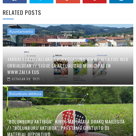
RELATED POSTS
Ayuntamiento
JARRAI EZAZU ZALLAKO GAURKOTASUNA WWW.ZALLA.EUS WEB
ORRIALDEAN // SIGUE LA ACTUALIDAD MUNICIPAL EN
WWW.ZALLA.EUS
UZTAILAK 09, 2021
Bolunburu aktiboa
"BOLUNBURU AKTIBOA", KIROL MATERIALA DOAKO MAILEGUA
// "BOLUNBURU AKTIBOA", PRÉSTAMO GRATUITO DE
MATERIAL DEPORTIVO