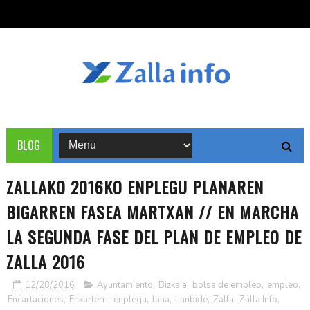
BLOG
ZALLAKO 2016KO ENPLEGU PLANAREN
BIGARREN FASEA MARTXAN // EN MARCHA
LA SEGUNDA FASE DEL PLAN DE EMPLEO DE
ZALLA 2016
12/28/2016
Ayuntamiento
,
Bizkaia
,
bolsa de empleo
,
empleo
,
Encartaciones
,
Enkarterri
,
enplegu
,
lana
,
Lanbide
,
Zalla
,
Zalla Info
,