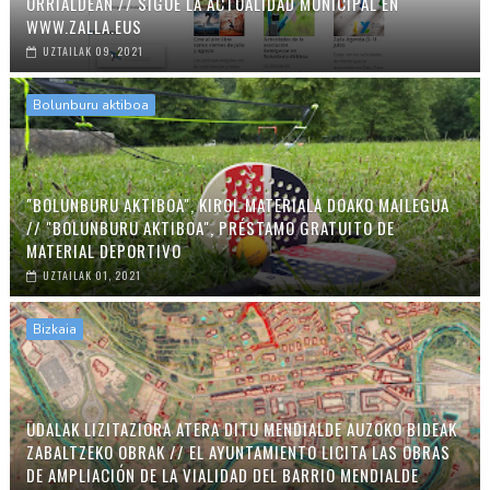
ORRIALDEAN // SIGUE LA ACTUALIDAD MUNICIPAL EN
WWW.ZALLA.EUS
UZTAILAK 09, 2021
Bolunburu aktiboa
"BOLUNBURU AKTIBOA", KIROL MATERIALA DOAKO MAILEGUA
// "BOLUNBURU AKTIBOA", PRÉSTAMO GRATUITO DE
MATERIAL DEPORTIVO
UZTAILAK 01, 2021
Bizkaia
UDALAK LIZITAZIORA ATERA DITU MENDIALDE AUZOKO BIDEAK
ZABALTZEKO OBRAK // EL AYUNTAMIENTO LICITA LAS OBRAS
DE AMPLIACIÓN DE LA VIALIDAD DEL BARRIO MENDIALDE