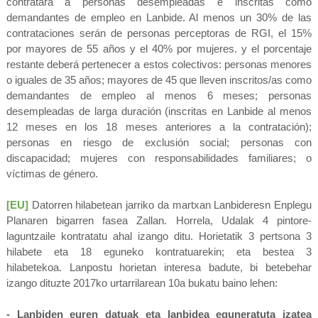
contratará a personas desempleadas e inscritas como
demandantes de empleo en Lanbide. Al menos un 30% de las
contrataciones serán de personas perceptoras de RGI, el 15%
por
mayores de 55 años y el 40% por mujeres.
y el porcentaje
restante deberá pertenecer a estos colectivos: personas menores
o iguales de 35 años; mayores de 45 que lleven inscritos/as como
demandantes de empleo al menos 6 meses; personas
desempleadas de larga duración (inscritas en Lanbide al menos
12 meses en los 18 meses anteriores a la contratación);
personas en riesgo de exclusión social; personas con
discapacidad; mujeres con responsabilidades familiares; o
víctimas de género.
[EU]
Datorren hilabetean jarriko da martxan Lanbideresn Enplegu
Planaren bigarren fasea Zallan. Horrela, Udalak 4 pintore-
laguntzaile kontratatu ahal izango ditu. Horietatik 3 pertsona 3
hilabete eta 18 eguneko kontratuarekin; eta bestea 3
hilabetekoa.
Lanpostu horietan interesa badute, bi betebehar
izango dituzte 2017ko
urtarrilarean 10a bukatu baino lehen:
-
Lanbiden euren datuak eta lanbidea eguneratuta izatea