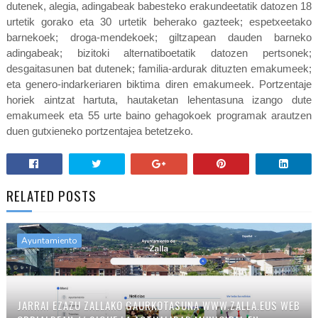
dutenek, alegia, adingabeak babesteko erakundeetatik datozen 18
urtetik gorako eta 30 urtetik beherako gazteek; espetxeetako
barnekoek; droga-mendekoek; giltzapean dauden barneko
adingabeak; bizitoki alternatiboetatik datozen pertsonek;
desgaitasunen bat dutenek; familia-ardurak dituzten emakumeek;
eta genero-indarkeriaren biktima diren emakumeek. Portzentaje
horiek aintzat hartuta, hautaketan lehentasuna izango dute
emakumeek eta 55 urte baino gehagokoek programak arautzen
duen gutxieneko portzentajea betetzeko.
RELATED POSTS
Ayuntamiento
JARRAI EZAZU ZALLAKO GAURKOTASUNA WWW.ZALLA.EUS WEB