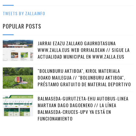
TWEETS BY ZALLAINFO
POPULAR POSTS
JARRAI EZAZU ZALLAKO GAURKOTASUNA
WWW.ZALLA.EUS WEB ORRIALDEAN // SIGUE LA
ACTUALIDAD MUNICIPAL EN WWW.ZALLA.EUS
"BOLUNBURU AKTIBOA", KIROL MATERIALA
DOAKO MAILEGUA // "BOLUNBURU AKTIBOA",
PRÉSTAMO GRATUITO DE MATERIAL DEPORTIVO
BALMASEDA-GURUTZETA-EHU AUTOBUS-LINEA
MARTXAN DAGO DAGOENEKO // LA LÍNEA
BALMASEDA-CRUCES-UPV YA ESTÁ EN
FUNCIONAMIENTO