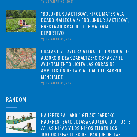
UZTAILAK 09, 2021
"BOLUNBURU AKTIBOA", KIROL MATERIALA
DOAKO MAILEGUA // "BOLUNBURU AKTIBOA",
PRÉSTAMO GRATUITO DE MATERIAL
DEPORTIVO
UZTAILAK 01, 2021
UDALAK LIZITAZIORA ATERA DITU MENDIALDE
AUZOKO BIDEAK ZABALTZEKO OBRAK // EL
AYUNTAMIENTO LICITA LAS OBRAS DE
AMPLIACIÓN DE LA VIALIDAD DEL BARRIO
MENDIALDE
UZTAILAK 01, 2021
RANDOM
HAURREK ZALLAKO "IGELAK" PARKEKO
HAURRENTZAKO JOLASAK AUKERATU DITUZTE
// LAS NIÑAS Y LOS NIÑOS ELIGEN LOS
JUEGOS INFANTILES DEL PARQUE DE ‘LAS