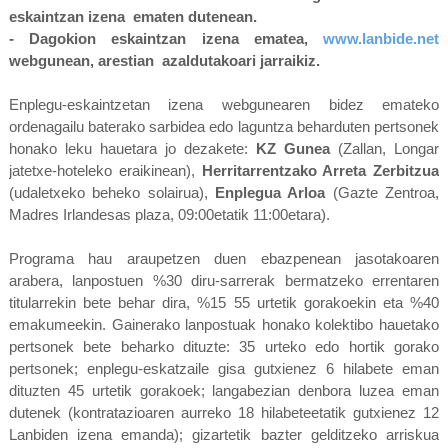
eskaintzan izena ematen dutenean.
- Dagokion eskaintzan izena ematea,
www.lanbide.net
webgunean, arestian azaldutakoari jarraikiz.
Enplegu-eskaintzetan izena webgunearen bidez emateko
ordenagailu baterako sarbidea edo laguntza beharduten pertsonek
honako leku hauetara jo dezakete:
KZ Gunea
(Zallan, Longar
jatetxe-hoteleko eraikinean),
Herritarrentzako Arreta Zerbitzua
(udaletxeko beheko solairua),
Enplegua Arloa
(Gazte Zentroa,
Madres Irlandesas plaza, 09:00etatik 11:00etara).
Programa hau araupetzen duen ebazpenean jasotakoaren
arabera, lanpostuen %30 diru-sarrerak bermatzeko errentaren
titularrekin bete behar dira, %15 55 urtetik gorakoekin eta %40
emakumeekin. Gainerako lanpostuak honako kolektibo hauetako
pertsonek bete beharko dituzte: 35 urteko edo hortik gorako
pertsonek; enplegu-eskatzaile gisa gutxienez 6 hilabete eman
dituzten 45 urtetik gorakoek; langabezian denbora luzea eman
dutenek (kontratazioaren aurreko 18 hilabeteetatik gutxienez 12
Lanbiden izena emanda); gizartetik bazter gelditzeko arriskua