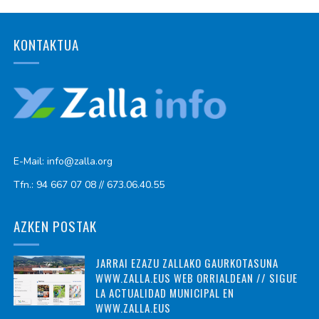
KONTAKTUA
E-Mail: info@zalla.org
Tfn.: 94 667 07 08 // 673.06.40.55
AZKEN POSTAK
JARRAI EZAZU ZALLAKO GAURKOTASUNA
WWW.ZALLA.EUS WEB ORRIALDEAN // SIGUE
LA ACTUALIDAD MUNICIPAL EN
WWW.ZALLA.EUS