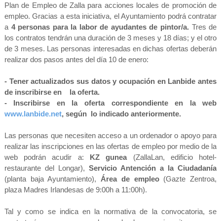
Plan de Empleo de Zalla para acciones locales de promoción de
empleo. Gracias a esta iniciativa, el Ayuntamiento podrá contratar
a
4 personas para la labor de ayudantes de pintor/a.
Tres de
los contratos tendrán una duración de 3 meses y 18 días; y el otro
de 3 meses. Las personas interesadas en dichas ofertas deberán
realizar dos pasos antes del día 10 de enero:
- Tener actualizados sus datos y ocupación en Lanbide antes
de inscribirse en la
oferta.
-
Inscribirse en la oferta correspondiente en la web
www.lanbide.net
, según lo
indicado anteriormente.
Las personas que necesiten acceso a un ordenador o apoyo para
realizar las inscripciones en las ofertas de
empleo por medio de la
web podrán acudir a:
KZ gunea
(ZallaLan, edificio hotel-
restaurante del Longar),
Servicio
Antención a la Ciudadanía
(planta baja Ayuntamiento),
Área de empleo
(Gazte Zentroa,
plaza Madres
Irlandesas de 9:00h a 11:00h).
Tal y como se indica en la normativa de la convocatoria, se