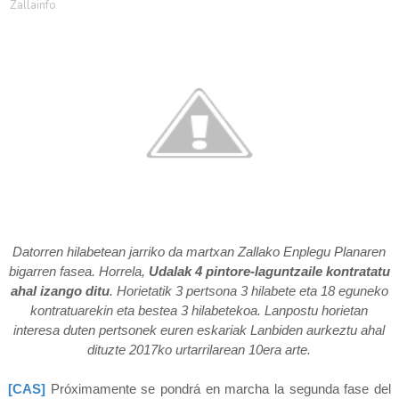
Zallainfo
Datorren hilabetean jarriko da martxan Zallako Enplegu Planaren
bigarren fasea. Horrela,
Udalak 4 pintore-laguntzaile kontratatu
ahal izango ditu
. Horietatik 3 pertsona 3 hilabete eta 18 eguneko
kontratuarekin eta bestea 3 hilabetekoa.
Lanpostu horietan
interesa duten pertsonek euren eskariak Lanbiden aurkeztu ahal
dituzte 2017ko
urtarrilarean 10era arte.
[CAS]
Próximamente se pondrá en marcha la segunda fase del