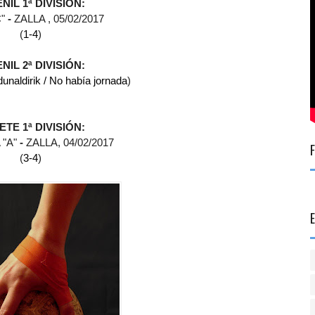
NIL 1ª DIVISIÓN:
"
-
ZALLA , 05
/02/2017
(
1-4
)
NIL 2ª DIVISIÓN:
unaldirik / No había jornada
)
ETE
1ª DIVISIÓN
:
"A"
-
ZALLA
, 04
/02/2017
(
3-4
)