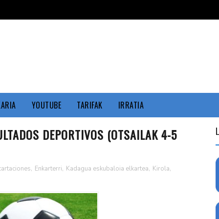
KARIA
YOUTUBE
TARIFAK
IRRATIA
LTADOS DEPORTIVOS (OTSAILAK 4-5
cartaciones
,
Enkarterri
,
Kadagua eskubaloia elkartea
,
Kirola
,