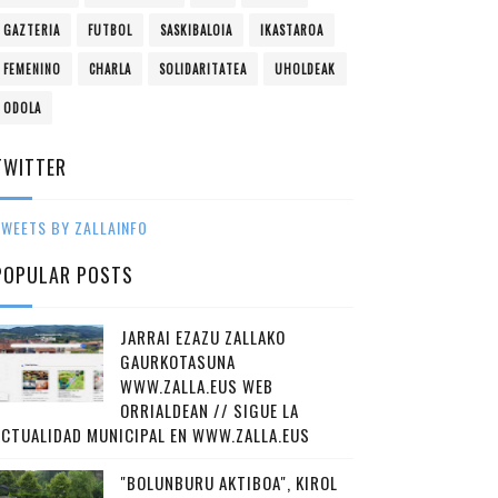
GAZTERIA
FUTBOL
SASKIBALOIA
IKASTAROA
FEMENINO
CHARLA
SOLIDARITATEA
UHOLDEAK
ODOLA
TWITTER
WEETS BY ZALLAINFO
POPULAR POSTS
JARRAI EZAZU ZALLAKO
GAURKOTASUNA
WWW.ZALLA.EUS WEB
ORRIALDEAN // SIGUE LA
ACTUALIDAD MUNICIPAL EN WWW.ZALLA.EUS
"BOLUNBURU AKTIBOA", KIROL