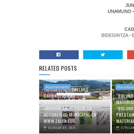
JUN
UNAMUNO
CAD
BIDEGINTZA - 
RELATED POSTS
Ayuntamiento
Bolunbur
JARRAI EZAZU ZALLAKO
GAURKOTASUNA
"BOLUNB
WWW.ZALLA.EUS WEB
MATERIA
ORRIALDEAN // SIGUE LA
"BOLUNB
ACTUALIDAD MUNICIPAL EN
PRÉSTAM
WWW.ZALLA.EUS
MATERIA
UZTAILAK 09, 2021
UZTAILAK