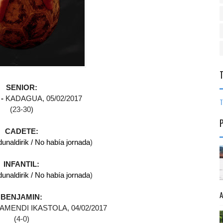
SENIOR:
-
KADAGUA
, 05/02/2017
T
(
23-30
)
CADETE:
unaldirik / No había jornada
)
INFANTIL:
unaldirik / No había jornada
)
BENJAMIN:
MENDI IKASTOLA, 04/02/2017
(
4-0)