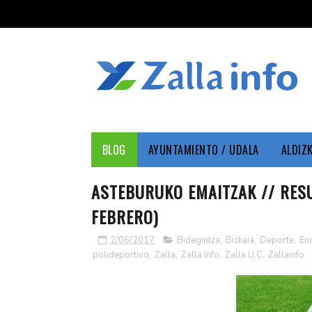
BLOG
AYUNTAMIENTO / UDALA
ALDIZ
ASTEBURUKO EMAITZAK // RESU
FEBRERO)
2/06/2017
Bidegintza
,
Bizkaia
,
Deporte
,
En
polideportivo
,
Zalla
,
Zalla Info
,
Zalla U.C
,
Zallainfo