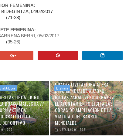
IOR FEMENINA:
-
BIDEGINTZA, 04/02/2017
(71-28)
ETE FEMENINA:
BARRENA BERRI, 05/02/2017
(
35-26
)
UDALAK LIZITAZIORA ATERA
u aktiboa
Bizkaia
DITU MENDIALDE AUZOKO
URU AKTIBOA", KIROL
BIDEAK ZABALTZEKO OBRAK //
LA DOAKO MAILEGUA //
EL AYUNTAMIENTO LICITA LAS
URU AKTIBOA",
OBRAS DE AMPLIACIÓN DE LA
O GRATUITO DE
VIALIDAD DEL BARRIO
L DEPORTIVO
MENDIALDE
 01, 2021
UZTAILAK 01, 2021