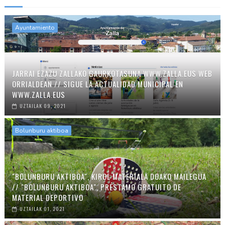
Ayuntamiento
JARRAI EZAZU ZALLAKO GAURKOTASUNA WWW.ZALLA.EUS WEB
ORRIALDEAN // SIGUE LA ACTUALIDAD MUNICIPAL EN
WWW.ZALLA.EUS
UZTAILAK 09, 2021
Bolunburu aktiboa
"BOLUNBURU AKTIBOA", KIROL MATERIALA DOAKO MAILEGUA
// "BOLUNBURU AKTIBOA", PRÉSTAMO GRATUITO DE
MATERIAL DEPORTIVO
UZTAILAK 01, 2021