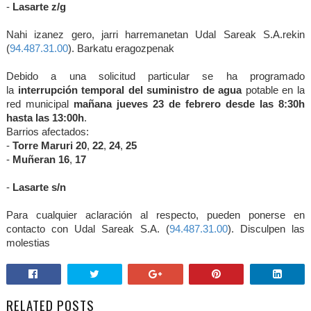
-
Lasarte z/g
Nahi izanez gero, jarri harremanetan Udal Sareak S.A.rekin
(
94.487.31.00
).
Barkatu eragozpenak
Debido a una solicitud particular se ha programado
la
interrupción temporal del suministro de agua
potable en la
red municipal
mañana jueves 23 de febrero desde las 8:30h
hasta las
13:00
h
.
Barrios afectados:
-
Torre Maruri 20
,
22
,
24
,
25
-
Muñeran 16
,
17
-
Lasarte s/n
Para cualquier aclaración al respecto, pueden ponerse en
contacto con Udal Sareak S.A. (
94.487.31.00
). Disculpen las
molestias
RELATED POSTS