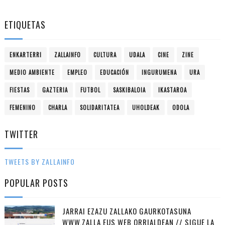
ETIQUETAS
ENKARTERRI
ZALLAINFO
CULTURA
UDALA
CINE
ZINE
MEDIO AMBIENTE
EMPLEO
EDUCACIÓN
INGURUMENA
URA
FIESTAS
GAZTERIA
FUTBOL
SASKIBALOIA
IKASTAROA
FEMENINO
CHARLA
SOLIDARITATEA
UHOLDEAK
ODOLA
TWITTER
TWEETS BY ZALLAINFO
POPULAR POSTS
JARRAI EZAZU ZALLAKO GAURKOTASUNA
WWW.ZALLA.EUS WEB ORRIALDEAN // SIGUE LA