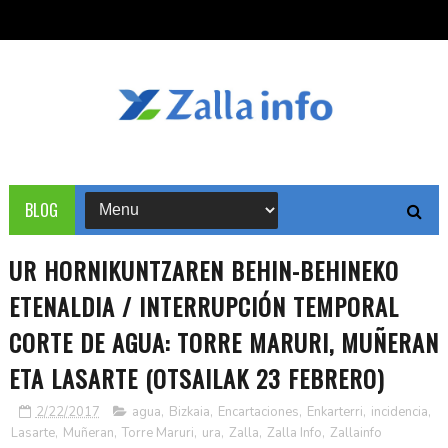
BLOG
UR HORNIKUNTZAREN BEHIN-BEHINEKO
ETENALDIA / INTERRUPCIÓN TEMPORAL
CORTE DE AGUA: TORRE MARURI, MUÑERAN
ETA LASARTE (OTSAILAK 23 FEBRERO)
2/22/2017
agua
,
Bizkaia
,
Encartaciones
,
Enkarterri
,
incidencia
,
Lasarte
,
Muñeran
,
Torre Maruri
,
ura
,
Zalla
,
Zalla Info
,
Zallainfo