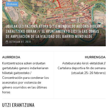
Bizkaia
UDALAK LIZITAZIORA ATERA DITU MENDIALDE AUZOKO BIDEAK
ZABALTZEKO OBRAK // EL AYUNTAMIENTO LICITA LAS OBRAS
DE AMPLIACIÓN DE LA VIALIDAD DEL BARRIO MENDIALDE
UZTAILAK 01, 2021
AURREKOA
HURRENGOA
Kontzentrazioa azken orduetan
Astebururako kirol-ekitaldiak //
gertatutako genero indarkeriaren
Cartelera deportiva fin de semana
hilketak gaitzesteko /
(otsailak 25-26 febrero)
Concentración para condenar los
asesinatos por violencia de
género ocurridos en las últimas
horas
UTZI ERANTZUNA