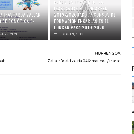
ENKARLAN FORMAKUNTZA-
IKASTAROAK EL LONGARREN
A IKASTAROA ZALLAN
2019-2020RAKO // CURSOS DE
O DE DOMÓTICA EN
FORMACIÓN ENKARLAN EN EL
LONGAR PARA 2019-2020
AK 26, 2021
URRIAK 09, 2019
HURRENGOA
T
oak
Zalla Info aldizkaria 046: martxoa / marzo