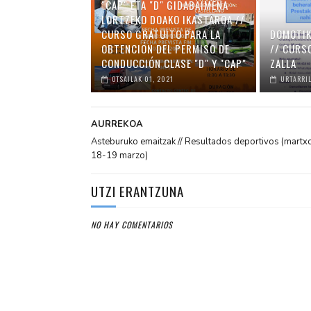
"CAP" ETA "D" GIDABAIMENA
LORTZEKO DOAKO IKASTAROA //
CURSO GRATUITO PARA LA
DOMOTIK
OBTENCIÓN DEL PERMISO DE
// CURS
CONDUCCIÓN CLASE "D" Y "CAP"
ZALLA
OTSAILAK 01, 2021
URTARRIL
AURREKOA
Asteburuko emaitzak // Resultados deportivos (martx
18-19 marzo)
UTZI ERANTZUNA
NO HAY COMENTARIOS