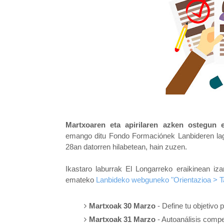
Martxoaren eta apirilaren azken ostegun e
emango ditu Fondo Formaciónek Lanbideren lag
28an datorren hilabetean, hain zuzen.
Ikastaro laburrak El Longarreko eraikinean iza
emateko
Lanbideko webguneko "Orientazioa > Ta
Martxoak 30 Marzo
- Define tu objetivo 
Martxoak 31 Marzo
- Autoanálisis compe