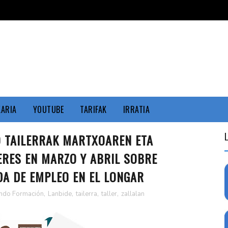
KARIA
YOUTUBE
TARIFAK
IRRATIA
O TAILERRAK MARTXOAREN ETA
ERES EN MARZO Y ABRIL SOBRE
DA DE EMPLEO EN EL LONGAR
ndo Formación
,
Lanbide
,
tailerra
,
taller
,
zallalan