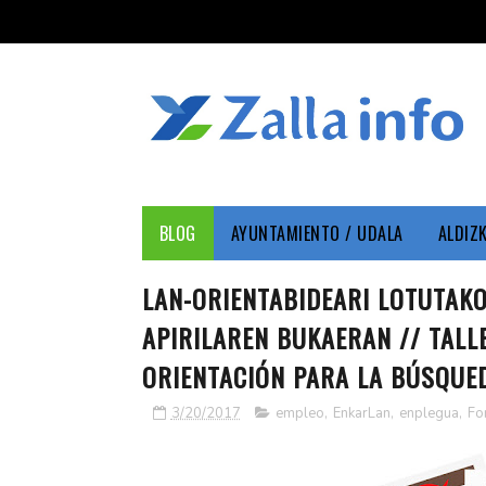
BLOG
AYUNTAMIENTO / UDALA
ALDIZ
LAN-ORIENTABIDEARI LOTUTAK
APIRILAREN BUKAERAN // TALL
ORIENTACIÓN PARA LA BÚSQUE
3/20/2017
empleo
,
EnkarLan
,
enplegua
,
Fo