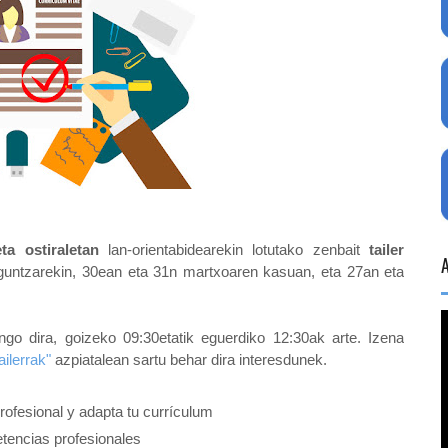
ta ostiraletan
lan-orientabidearekin lotutako zenbait
tailer
untzarekin, 30ean eta 31n martxoaren kasuan, eta 27an eta
ngo dira, goizeko 09:30etatik eguerdiko 12:30ak arte. Izena
ilerrak"
azpiatalean sartu behar dira interesdunek.
profesional y adapta tu currículum
tencias profesionales