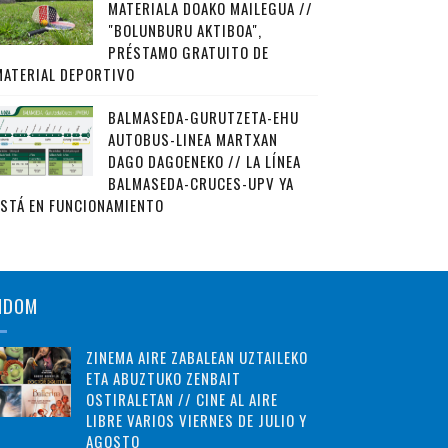
MATERIALA DOAKO MAILEGUA //
"BOLUNBURU AKTIBOA",
PRÉSTAMO GRATUITO DE
MATERIAL DEPORTIVO
BALMASEDA-GURUTZETA-EHU
AUTOBUS-LINEA MARTXAN
DAGO DAGOENEKO // LA LÍNEA
BALMASEDA-CRUCES-UPV YA
ESTÁ EN FUNCIONAMIENTO
NDOM
ZINEMA AIRE ZABALEAN UZTAILEKO
ETA ABUZTUKO ZENBAIT
OSTIRALETAN // CINE AL AIRE
LIBRE VARIOS VIERNES DE JULIO Y
AGOSTO