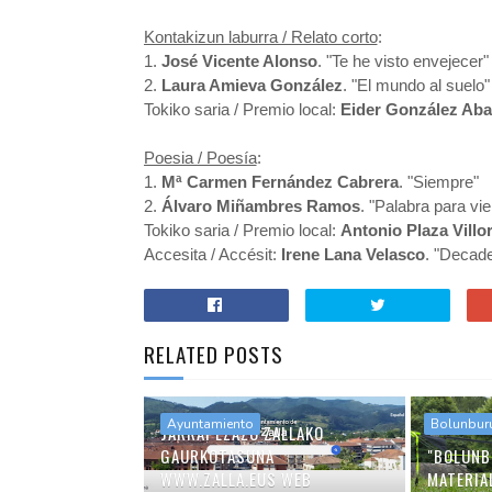
Kontakizun laburra / Relato corto
:
1.
José Vicente Alonso
. "Te he visto envejecer"
2.
Laura Amieva González
. "El mundo al suelo"
Tokiko saria / Premio local:
Eider González Aba
Poesia / Poesía
:
1.
Mª Carmen Fernández Cabrera
. "Siempre"
2.
Álvaro Miñambres Ramos
. "Palabra para vi
Tokiko saria / Premio local:
Antonio Plaza Villo
Accesita / Accésit:
Irene Lana Velasco
. "Decad
RELATED POSTS
Ayuntamiento
Bolunbur
JARRAI EZAZU ZALLAKO
GAURKOTASUNA
"BOLUNB
WWW.ZALLA.EUS WEB
MATERIA