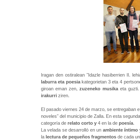
Iragan den ostiralean "Idazle hasiberrien II. l
laburra eta poesia
kategorietan 3 eta 4 pertson
giroan eman zen,
zuzeneko musika
eta guzti.
irakurri
ziren.
El pasado viernes 24 de marzo, se entregaban en
noveles" del municipio de Zalla. En esta segund
categoría de
relato corto y
4 en la de
poesía
.
La velada se desarrolló en un
ambiente íntimo
la
lectura de pequeños fragmentos
de cada un