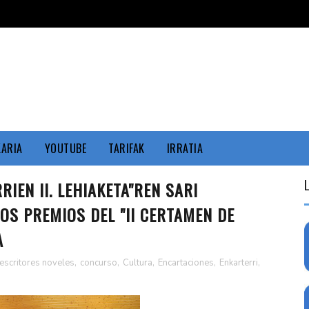
KARIA
YOUTUBE
TARIFAK
IRRATIA
RIEN II. LEHIAKETA"REN SARI
OS PREMIOS DEL "II CERTAMEN DE
A
escritores noveles
,
concurso
,
Cultura
,
Encartaciones
,
Enkarterri
,