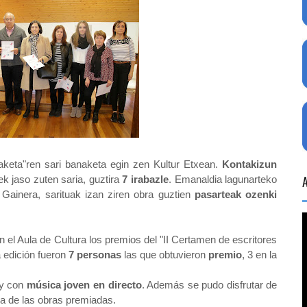
ehiaketa"ren sari banaketa egin zen Kultur Etxean.
Kontakizun
ek jaso zuten saria, guztira
7 irabazle
. Emanaldia lagunarteko
 Gainera, sarituak izan ziren obra guztien
pasarteak ozenki
 el Aula de Cultura los premios del "II Certamen de escritores
a edición fueron
7 personas
las que obtuvieron
premio
, 3 en la
y con
música joven en directo
. Además se pudo disfrutar de
a de las obras premiadas.