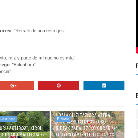
urrea
. "Retrato de una rosa gris"
ento, raíz y parte de mí que no es mía"
riego
. "Bolunburu"
encia"
UDALAK LIZITAZIORA ATERA
u aktiboa
Bizkaia
DITU MENDIALDE AUZOKO
URU AKTIBOA", KIROL
BIDEAK ZABALTZEKO OBRAK //
LA DOAKO MAILEGUA //
EL AYUNTAMIENTO LICITA LAS