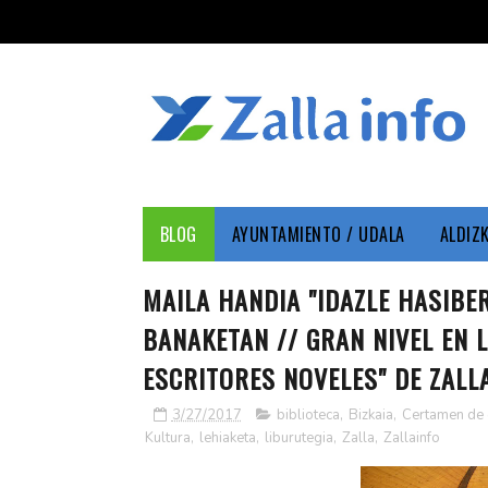
BLOG
AYUNTAMIENTO / UDALA
ALDIZ
MAILA HANDIA "IDAZLE HASIBER
BANAKETAN // GRAN NIVEL EN L
ESCRITORES NOVELES" DE ZALL
3/27/2017
biblioteca
,
Bizkaia
,
Certamen de 
Kultura
,
lehiaketa
,
liburutegia
,
Zalla
,
Zallainfo