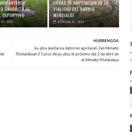
URU AKTIBOA",
OBRAS DE AMPLIACIÓN DE LA
O GRATUITO DE
VIALIDAD DEL BARRIO
L DEPORTIVO
MENDIALDE
 01, 2021
UZTAILAK 01, 2021
HURRENGOA
,
Jiu-jitsu ikastaroa datorren apirilaren 2an Mimetiz
ste
Pilotalekuan // Curso de jiu-jitsu el próximo día 2 de abril en
T
el Mimetiz Pilotalekua