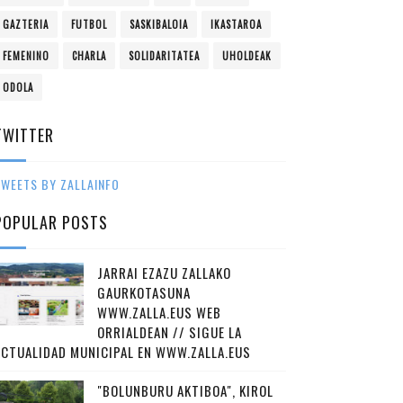
GAZTERIA
FUTBOL
SASKIBALOIA
IKASTAROA
FEMENINO
CHARLA
SOLIDARITATEA
UHOLDEAK
ODOLA
TWITTER
WEETS BY ZALLAINFO
POPULAR POSTS
JARRAI EZAZU ZALLAKO
GAURKOTASUNA
WWW.ZALLA.EUS WEB
ORRIALDEAN // SIGUE LA
ACTUALIDAD MUNICIPAL EN WWW.ZALLA.EUS
"BOLUNBURU AKTIBOA", KIROL