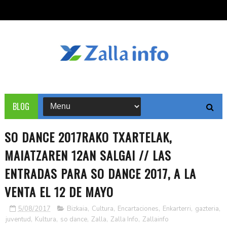
BLOG
SO DANCE 2017RAKO TXARTELAK,
MAIATZAREN 12AN SALGAI // LAS
ENTRADAS PARA SO DANCE 2017, A LA
VENTA EL 12 DE MAYO
5/08/2017
Bizkaia
,
Cultura
,
Encartaciones
,
Enkarterri
,
gazteria
,
juventud
,
Kultura
,
so dance
,
Zalla
,
Zalla Info
,
Zallainfo