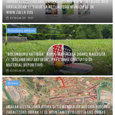
JARRAI EZAZU ZALLAKO GAURKOTASUNA WWW.ZALLA.EUS WEB
ORRIALDEAN // SIGUE LA ACTUALIDAD MUNICIPAL EN
WWW.ZALLA.EUS
UZTAILAK 09, 2021
Bolunburu aktiboa
"BOLUNBURU AKTIBOA", KIROL MATERIALA DOAKO MAILEGUA
// "BOLUNBURU AKTIBOA", PRÉSTAMO GRATUITO DE
MATERIAL DEPORTIVO
UZTAILAK 01, 2021
Bizkaia
UDALAK LIZITAZIORA ATERA DITU MENDIALDE AUZOKO BIDEAK
ZABALTZEKO OBRAK // EL AYUNTAMIENTO LICITA LAS OBRAS