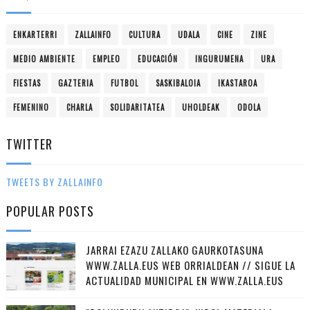
ENKARTERRI
ZALLAINFO
CULTURA
UDALA
CINE
ZINE
MEDIO AMBIENTE
EMPLEO
EDUCACIÓN
INGURUMENA
URA
FIESTAS
GAZTERIA
FUTBOL
SASKIBALOIA
IKASTAROA
FEMENINO
CHARLA
SOLIDARITATEA
UHOLDEAK
ODOLA
TWITTER
TWEETS BY ZALLAINFO
POPULAR POSTS
JARRAI EZAZU ZALLAKO GAURKOTASUNA
WWW.ZALLA.EUS WEB ORRIALDEAN // SIGUE LA
ACTUALIDAD MUNICIPAL EN WWW.ZALLA.EUS