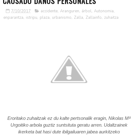
CAUSADO DAÑOS PERSONALES
7/10/2017
accidente
,
Aranguren
,
árbol
,
Autonomia
,
enparantza
,
istripu
,
plaza
,
urbanismo
,
Zalla
,
Zallainfo
,
zuhaitza
Eroritako zuhaitzak ez du kalte pertsonalik eragin, Nikolas Mª
Urgoitiko arbola guztiz suntsituta geratu arren. Udaltzainek
ikerketa bat hasi dute ibilgailuaren jabea aurkitzeko