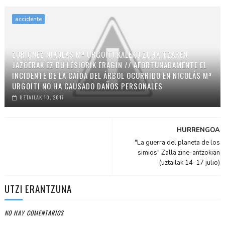
accidente
ZORIONEZ NIKOLAS Mª URGOITI KALEKO ZUHAITZAREN
JAZOERAK EZ DU LESIORIK ERAGIN // AFORTUNADAMENTE EL
INCIDENTE DE LA CAÍDA DEL ÁRBOL OCURRIDO EN NICOLÁS Mª
URGOITI NO HA CAUSADO DAÑOS PERSONALES
UZTAILAK 10, 2017
HURRENGOA
"La guerra del planeta de los
simios" Zalla zine-antzokian
(uztailak 14-17 julio)
UTZI ERANTZUNA
NO HAY COMENTARIOS