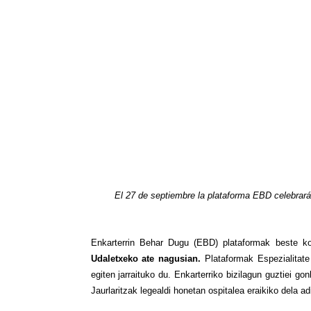
El 27 de septiembre la plataforma EBD celebrará 
Enkarterrin Behar Dugu (EBD) plataformak beste kon
Udaletxeko ate nagusian.
Plataformak Espezialitate
egiten jarraituko du. Enkarterriko bizilagun guztiei g
Jaurlaritzak legealdi honetan ospitalea eraikiko dela ad