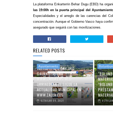
La plataforma Enkarterrin Behar Dugu (EBD) ha organi
las 19:00h en la puerta principal del Ayuntamiento
Especialidades y el arreglo de las carencias del Col
concentración. Aunque el Gobierno Vasco haya confirma
asegurado que seguirá con las movilizaciones.
RELATED POSTS
Ayuntamiento
Bolunbur
JARRAI EZAZU ZALLAKO
GAURKOTASUNA
"BOLUNB
WWW.ZALLA.EUS WEB
MATERIA
ORRIALDEAN // SIGUE LA
"BOLUNB
ACTUALIDAD MUNICIPAL EN
PRÉSTAM
WWW.ZALLA.EUS
MATERIA
UZTAILAK 09, 2021
UZTAILAK