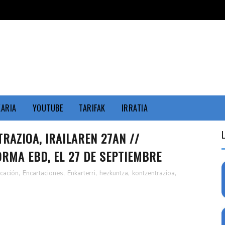
KARIA
YOUTUBE
TARIFAK
IRRATIA
AZIOA, IRAILAREN 27AN //
RMA EBD, EL 27 DE SEPTIEMBRE
cación
,
Encartaciones
,
Enkarterri
,
hezkuntza
,
kontzentrazioa
,