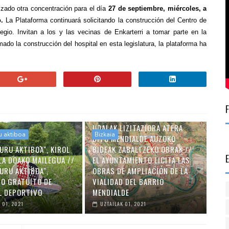
zado otra concentración para el día
27 de septiembre, miércoles, a
.
La Plataforma continuará solicitando la construcción del Centro de
egio. Invitan a los y las vecinas de Enkarterri a tomar parte en la
do la construcción del hospital en esta legislatura, la plataforma ha
UDALAK LIZITAZIORA ATERA
u aktiboa
Bizkaia
DITU MENDIALDE AUZOKO
URU AKTIBOA", KIROL
BIDEAK ZABALTZEKO OBRAK //
LA DOAKO MAILEGUA //
EL AYUNTAMIENTO LICITA LAS
URU AKTIBOA",
OBRAS DE AMPLIACIÓN DE LA
O GRATUITO DE
VIALIDAD DEL BARRIO
L DEPORTIVO
MENDIALDE
 01, 2021
UZTAILAK 01, 2021