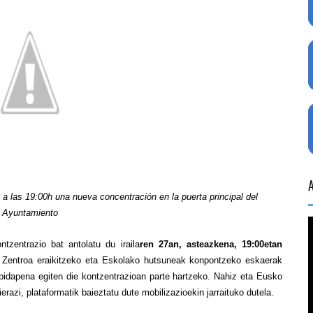
a las 19:00h una nueva concentración en la puerta principal del
Ayuntamiento
tzentrazio bat antolatu du iraila
ren 27an, asteazkena, 19:00etan
 Zentroa eraikitzeko eta Eskolako hutsuneak konpontzeko eskaerak
onbidapena egiten die kontzentrazioan parte hartzeko. Nahiz eta Eusko
ierazi, plataformatik baieztatu dute mobilizazioekin jarraituko dutela.