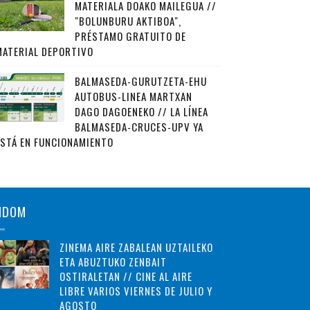
MATERIALA DOAKO MAILEGUA //
"BOLUNBURU AKTIBOA",
PRÉSTAMO GRATUITO DE
MATERIAL DEPORTIVO
BALMASEDA-GURUTZETA-EHU
AUTOBUS-LINEA MARTXAN
DAGO DAGOENEKO // LA LÍNEA
BALMASEDA-CRUCES-UPV YA
ESTÁ EN FUNCIONAMIENTO
NDOM
ZINEMA AIRE ZABALEAN UZTAILEKO
ETA ABUZTUKO ZENBAIT
OSTIRALETAN // CINE AL AIRE
LIBRE VARIOS VIERNES DE JULIO Y
AGOSTO