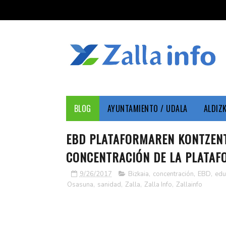
BLOG
AYUNTAMIENTO / UDALA
ALDIZ
EBD PLATAFORMAREN KONTZENTR
CONCENTRACIÓN DE LA PLATAFO
9/26/2017
Bizkaia
,
concentración
,
EBD
,
edu
Osasuna
,
sanidad
,
Zalla
,
Zalla Info
,
Zallainfo