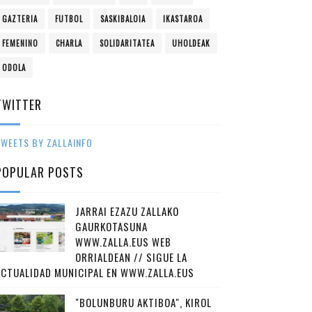
GAZTERIA
FUTBOL
SASKIBALOIA
IKASTAROA
FEMENINO
CHARLA
SOLIDARITATEA
UHOLDEAK
ODOLA
TWITTER
WEETS BY ZALLAINFO
POPULAR POSTS
JARRAI EZAZU ZALLAKO
GAURKOTASUNA
WWW.ZALLA.EUS WEB
ORRIALDEAN // SIGUE LA
ACTUALIDAD MUNICIPAL EN WWW.ZALLA.EUS
"BOLUNBURU AKTIBOA", KIROL