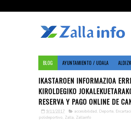
BLOG
AYUNTAMIENTO / UDALA
ALDIZ
IKASTAROEN INFORMAZIOA ERR
KIROLDEGIKO JOKALEKUETARAKO
RESERVA Y PAGO ONLINE DE CA
9/11/2017
accesibilidad
,
Deporte
,
Encartac
polideportivo
,
Zalla
,
Zallainfo