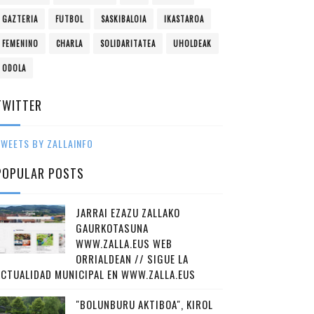
GAZTERIA
FUTBOL
SASKIBALOIA
IKASTAROA
FEMENINO
CHARLA
SOLIDARITATEA
UHOLDEAK
ODOLA
TWITTER
WEETS BY ZALLAINFO
POPULAR POSTS
JARRAI EZAZU ZALLAKO
GAURKOTASUNA
WWW.ZALLA.EUS WEB
ORRIALDEAN // SIGUE LA
ACTUALIDAD MUNICIPAL EN WWW.ZALLA.EUS
"BOLUNBURU AKTIBOA", KIROL