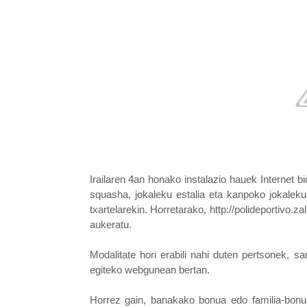
Irailaren 4an honako instalazio hauek Internet 
squasha, jokaleku estalia eta kanpoko jokalekua
txartelarekin. Horretarako, http://polideportivo.za
aukeratu.
Modalitate hori erabili nahi duten pertsonek, s
egiteko webgunean bertan.
Horrez gain, banakako bonua edo familia-bonu