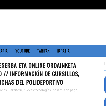
KARIA
YOUTUBE
TARIFAK
IRRATIA
ESERBA ETA ONLINE ORDAINKETA
 // INFORMACIÓN DE CURSILLOS,
NCHAS DEL POLIDEPORTIVO
iones
,
Enkarterri
,
nuevas tecnologías
,
pasarela de pago
,