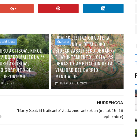
UDALAK LIZITAZIORA ATERA
u aktiboa
Bizkaia
DITU MENDIALDE AUZOKO
URU AKTIBOA", KIROL
BIDEAK ZABALTZEKO OBRAK //
LA DOAKO MAILEGUA //
EL AYUNTAMIENTO LICITA LAS
T
URU AKTIBOA",
OBRAS DE AMPLIACIÓN DE LA
O GRATUITO DE
VIALIDAD DEL BARRIO
L DEPORTIVO
MENDIALDE
 01, 2021
UZTAILAK 01, 2021
HURRENGOA
"Barry Seal: El traficante" Zalla zine-antzokian (irailak 15-18
0h
septiembre)