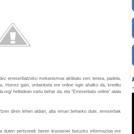
bidez erreserbatzeko mekanismoa aktibatu zen: tenisa, padela,
. Horrez gain, ordainketa ere online egin ahalko da, kreditu
lla.org/ helbidean sartu behar da, eta “Erreserbatu online" atala
artzen diren lehen aldian, alta eman beharko dute, erreserbak
a duten pertsonek beren ikastaroei buruzko informazioa ere