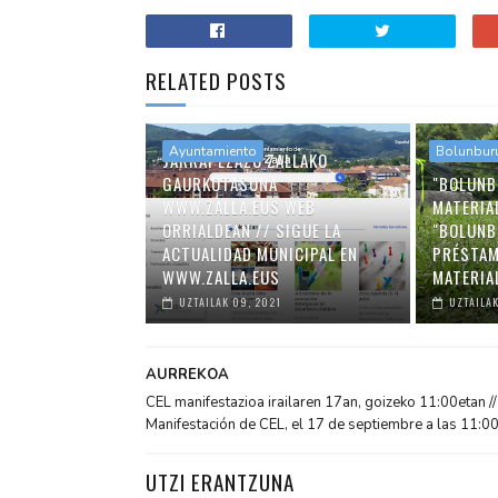
RELATED POSTS
Ayuntamiento
Bolunbur
JARRAI EZAZU ZALLAKO
GAURKOTASUNA
"BOLUNB
WWW.ZALLA.EUS WEB
MATERIA
ORRIALDEAN // SIGUE LA
"BOLUNB
ACTUALIDAD MUNICIPAL EN
PRÉSTAM
WWW.ZALLA.EUS
MATERIA
UZTAILAK 09, 2021
UZTAILAK
AURREKOA
CEL manifestazioa irailaren 17an, goizeko 11:00etan //
Manifestación de CEL, el 17 de septiembre a las 11:0
UTZI ERANTZUNA