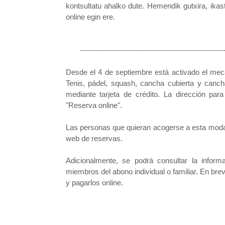
kontsultatu ahalko dute. Hemendik gutxira, ikas
online egin ere.
-----------------------------------------------------------
Desde el 4 de septiembre está activado el meca
Tenis, pádel, squash, cancha cubierta y canch
mediante tarjeta de crédito. La dirección par
"Reserva online".
Las personas que quieran acogerse a esta moda
web de reservas.
Adicionalmente, se podrá consultar la infor
miembros del abono individual o familiar. En bre
y pagarlos online.