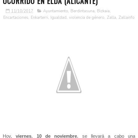
OCURRIDO EN ELDA (ALICANTE)
11/10/2017
Ayuntamiento
,
Berdintasuna
,
Bizkaia
,
Encartaciones
,
Enkarterri
,
Igualdad
,
violencia de género
,
Zalla
,
Zallainfo
Hoy,
viernes
,
10 de noviembre
, se llevará a cabo una