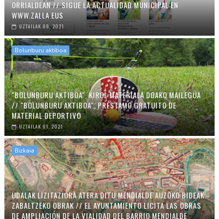
ORRIALDEAN // SIGUE LA ACTUALIDAD MUNICIPAL EN
WWW.ZALLA.EUS
UZTAILAK 09, 2021
Bolunburu aktiboa
"BOLUNBURU AKTIBOA", KIROL MATERIALA DOAKO MAILEGUA
// "BOLUNBURU AKTIBOA", PRÉSTAMO GRATUITO DE
MATERIAL DEPORTIVO
UZTAILAK 01, 2021
Bizkaia
UDALAK LIZITAZIORA ATERA DITU MENDIALDE AUZOKO BIDEAK
ZABALTZEKO OBRAK // EL AYUNTAMIENTO LICITA LAS OBRAS
DE AMPLIACIÓN DE LA VIALIDAD DEL BARRIO MENDIALDE