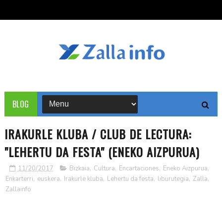
BLOG
IRAKURLE KLUBA / CLUB DE LECTURA:
"LEHERTU DA FESTA" (ENEKO AIZPURUA)
11/20/2017
Bizkaia
,
Cultura
,
Encartaciones
,
Eneko Aizpurua
,
Enkarterri
,
euskera
,
Irakurle kluba
,
Lehertu da festa
,
liburutegia
,
Zalla
,
Zallainfo