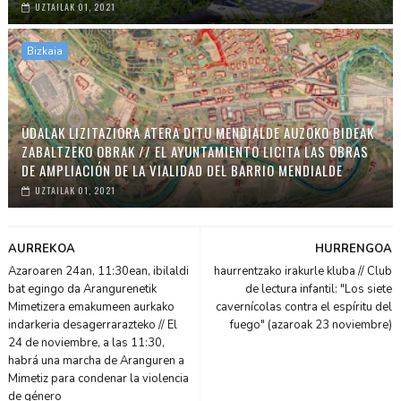
UZTAILAK 01, 2021
Bizkaia
UDALAK LIZITAZIORA ATERA DITU MENDIALDE AUZOKO BIDEAK
ZABALTZEKO OBRAK // EL AYUNTAMIENTO LICITA LAS OBRAS
DE AMPLIACIÓN DE LA VIALIDAD DEL BARRIO MENDIALDE
UZTAILAK 01, 2021
AURREKOA
HURRENGOA
Azaroaren 24an, 11:30ean, ibilaldi
haurrentzako irakurle kluba // Club
bat egingo da Arangurenetik
de lectura infantil: "Los siete
Mimetizera emakumeen aurkako
cavernícolas contra el espíritu del
indarkeria desagerrarazteko // El
fuego" (azaroak 23 noviembre)
24 de noviembre, a las 11:30,
habrá una marcha de Aranguren a
Mimetiz para condenar la violencia
de género