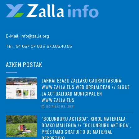
E-Mail: info@zalla.org
Tfn.: 94 667 07 08 // 673.06.40.55
AZKEN POSTAK
JARRAI EZAZU ZALLAKO GAURKOTASUNA
WWW.ZALLA.EUS WEB ORRIALDEAN // SIGUE
LA ACTUALIDAD MUNICIPAL EN
WWW.ZALLA.EUS
UZTAILAK 09, 2021
"BOLUNBURU AKTIBOA", KIROL MATERIALA
DOAKO MAILEGUA // "BOLUNBURU AKTIBOA",
PRÉSTAMO GRATUITO DE MATERIAL
DEPORTIVO