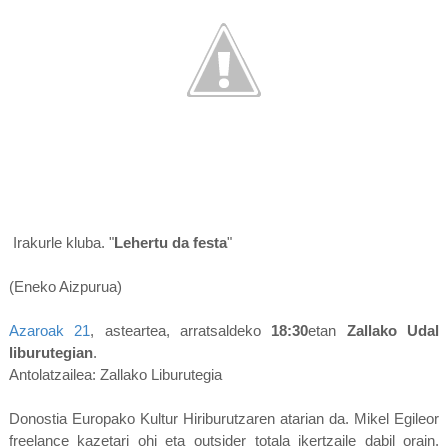
[
Irakurle kluba. "
Lehertu da festa
"
(Eneko Aizpurua)
Azaroak 21
, asteartea, arratsaldeko
18:30
etan
Zallako Udal
liburutegian
.
Antolatzailea: Zallako Liburutegia
Donostia Europako Kultur Hiriburutzaren atarian da. Mikel Egileor
freelance kazetari ohi eta outsider totala ikertzaile dabil orain.