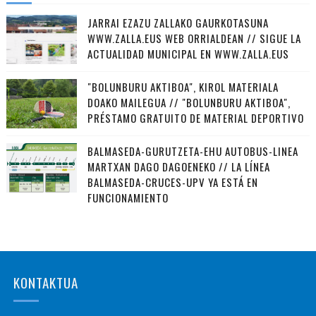
JARRAI EZAZU ZALLAKO GAURKOTASUNA
WWW.ZALLA.EUS WEB ORRIALDEAN // SIGUE LA
ACTUALIDAD MUNICIPAL EN WWW.ZALLA.EUS
"BOLUNBURU AKTIBOA", KIROL MATERIALA
DOAKO MAILEGUA // "BOLUNBURU AKTIBOA",
PRÉSTAMO GRATUITO DE MATERIAL DEPORTIVO
BALMASEDA-GURUTZETA-EHU AUTOBUS-LINEA
MARTXAN DAGO DAGOENEKO // LA LÍNEA
BALMASEDA-CRUCES-UPV YA ESTÁ EN
FUNCIONAMIENTO
KONTAKTUA