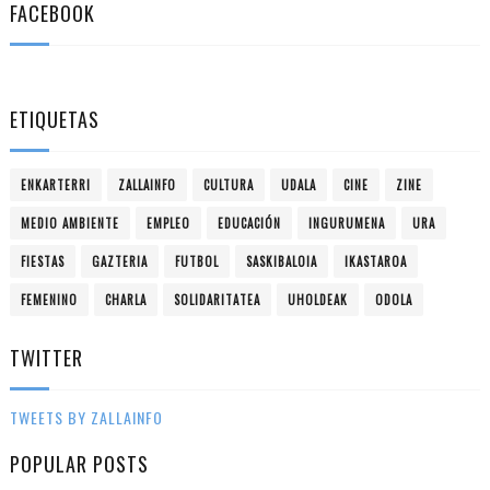
FACEBOOK
ETIQUETAS
ENKARTERRI
ZALLAINFO
CULTURA
UDALA
CINE
ZINE
MEDIO AMBIENTE
EMPLEO
EDUCACIÓN
INGURUMENA
URA
FIESTAS
GAZTERIA
FUTBOL
SASKIBALOIA
IKASTAROA
FEMENINO
CHARLA
SOLIDARITATEA
UHOLDEAK
ODOLA
TWITTER
TWEETS BY ZALLAINFO
POPULAR POSTS