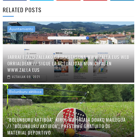
RELATED POSTS
Ayuntamiento
JARRAI EZAZU ZALLAKO GAURKOTASUNA WWW.ZALLA.EUS WEB
ORRIALDEAN // SIGUE LA ACTUALIDAD MUNICIPAL EN
WWW.ZALLA.EUS
UZTAILAK 09, 2021
Bolunburu aktiboa
"BOLUNBURU AKTIBOA", KIROL MATERIALA DOAKO MAILEGUA
// "BOLUNBURU AKTIBOA", PRÉSTAMO GRATUITO DE
MATERIAL DEPORTIVO