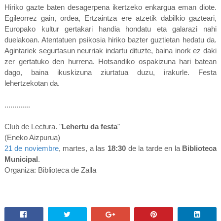
Hiriko gazte baten desagerpena ikertzeko enkargua eman diote.
Egileorrez gain, ordea, Ertzaintza ere atzetik dabilkio gazteari,
Europako kultur gertakari handia hondatu eta galarazi nahi
duelakoan. Atentatuen psikosia hiriko bazter guztietan hedatu da.
Agintariek segurtasun neurriak indartu dituzte, baina inork ez daki
zer gertatuko den hurrena. Hotsandiko ospakizuna hari batean
dago, baina ikuskizuna ziurtatua duzu, irakurle. Festa
lehertzekotan da.
]
.............
Club de Lectura. "
Lehertu da festa
"
(Eneko Aizpurua)
21 de noviembre
, martes, a las
18:30
de la tarde en la
Biblioteca
Municipal
.
Organiza: Biblioteca de Zalla