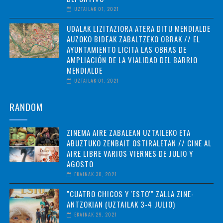
UZTAILAK 01, 2021
UDALAK LIZITAZIORA ATERA DITU MENDIALDE
AUZOKO BIDEAK ZABALTZEKO OBRAK // EL
AYUNTAMIENTO LICITA LAS OBRAS DE
AMPLIACIÓN DE LA VIALIDAD DEL BARRIO
MENDIALDE
UZTAILAK 01, 2021
RANDOM
ZINEMA AIRE ZABALEAN UZTAILEKO ETA
ABUZTUKO ZENBAIT OSTIRALETAN // CINE AL
AIRE LIBRE VARIOS VIERNES DE JULIO Y
AGOSTO
EKAINAK 30, 2021
"CUATRO CHICOS Y 'ESTO'" ZALLA ZINE-
ANTZOKIAN (UZTAILAK 3-4 JULIO)
EKAINAK 29, 2021