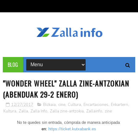
BLOG
"WONDER WHEEL" ZALLA ZINE-ANTZOKIAN
(ABENDUAK 29-2 ENERO)
12/27/2017
Bizkaia
,
cine
,
Cultura
,
Encartaciones
,
Enkarterri
,
Kultura
,
Zalla
,
Zalla Info
,
Zalla zine-antzokia
,
Zallainfo
,
zine
No te quedes sin entrada, cómprala de manera anticipada
en:
https://ticket.kutxabank.es