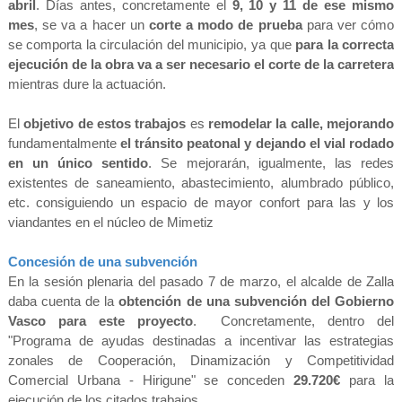
abril
. Días antes, concretamente el
9, 10 y 11
de ese mismo
mes
, se va a hacer un
corte a modo de prueba
para ver cómo
se comporta la circulación del municipio, ya que
para la correcta
ejecución de la obra va a ser necesario el corte de la carretera
mientras dure la actuación.
]
El
objetivo de estos trabajos
es
remodelar la calle, mejorando
fundamentalmente
el tránsito peatonal y dejando el vial rodado
en un único sentido
. Se mejorarán, igualmente, las redes
existentes de saneamiento, abastecimiento, alumbrado público,
etc. consiguiendo un espacio de mayor confort para las y los
viandantes en el núcleo de Mimetiz
Concesión de una subvención
En la sesión plenaria del pasado 7 de marzo, el alcalde de Zalla
daba cuenta de la
obtención de una subvención del Gobierno
Vasco para este proyecto
. Concretamente, dentro del
"Programa de ayudas destinadas a incentivar las estrategias
zonales de Cooperación, Dinamización y Competitividad
Comercial Urbana - Hirigune" se conceden
29.720€
para la
ejecución de los citados trabajos.