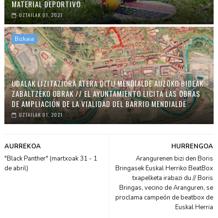
MATERIAL DEPORTIVO
UZTAILAK 01, 2021
Bizkaia
UDALAK LIZITAZIORA ATERA DITU MENDIALDE AUZOKO BIDEAK
ZABALTZEKO OBRAK // EL AYUNTAMIENTO LICITA LAS OBRAS
DE AMPLIACIÓN DE LA VIALIDAD DEL BARRIO MENDIALDE
UZTAILAK 01, 2021
AURREKOA
HURRENGOA
"Black Panther" (martxoak 31 - 1
Arangurenen bizi den Boris
de abril)
Bringasek Euskal Herriko BeatBox
txapelketa irabazi du // Boris
Bringas, vecino de Aranguren, se
proclama campeón de beatbox de
Euskal Herria