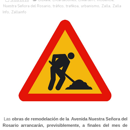
Nuestra Señora del Rosario
,
tráfico
,
trafikoa
,
urbanismo
,
Zalla
,
Zalla
Info
,
Zallainfo
[
Las
obras de remodelación de la Avenida Nuestra Señora del
Rosario arrancarán, previsiblemente, a finales del mes de