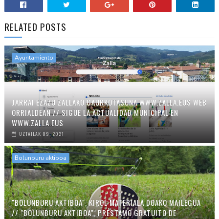
RELATED POSTS
Ayuntamiento
JARRAI EZAZU ZALLAKO GAURKOTASUNA WWW.ZALLA.EUS WEB
ORRIALDEAN // SIGUE LA ACTUALIDAD MUNICIPAL EN
WWW.ZALLA.EUS
UZTAILAK 09, 2021
Bolunburu aktiboa
"BOLUNBURU AKTIBOA", KIROL MATERIALA DOAKO MAILEGUA
// "BOLUNBURU AKTIBOA", PRÉSTAMO GRATUITO DE