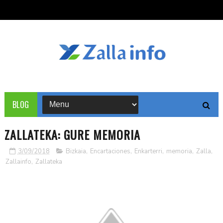
BLOG
ZALLATEKA: GURE MEMORIA
3/09/2018
Bizkaia
,
Encartaciones
,
Enkarterri
,
memoria
,
Zalla
,
Zallainfo
,
Zallateka