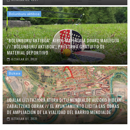
Bolunburu aktiboa
"BOLUNBURU AKTIBOA", KIROL MATERIALA DOAKO MAILEGUA
// "BOLUNBURU AKTIBOA", PRÉSTAMO GRATUITO DE
MATERIAL DEPORTIVO
UZTAILAK 01, 2021
Bizkaia
UDALAK LIZITAZIORA ATERA DITU MENDIALDE AUZOKO BIDEAK
ZABALTZEKO OBRAK // EL AYUNTAMIENTO LICITA LAS OBRAS
DE AMPLIACIÓN DE LA VIALIDAD DEL BARRIO MENDIALDE
UZTAILAK 01, 2021