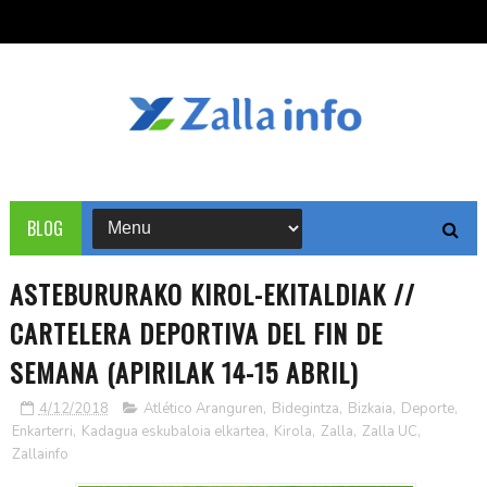
BLOG
ASTEBURURAKO KIROL-EKITALDIAK //
CARTELERA DEPORTIVA DEL FIN DE
SEMANA (APIRILAK 14-15 ABRIL)
4/12/2018
Atlético Aranguren
,
Bidegintza
,
Bizkaia
,
Deporte
,
Enkarterri
,
Kadagua eskubaloia elkartea
,
Kirola
,
Zalla
,
Zalla UC
,
Zallainfo