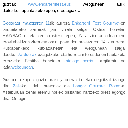
guztiak
www.enkarterrifest.eus
webgunean aurki
daitezke:
apuntatzeko epea, ordutegiak...
Gogoratu
m
aiatzaren 11
tik aurrera
Enkarterri Fest Gourmet
-en
jarduetarako sarrerak jarri zirela salgai. Ostiral horretan
HAZ/SAC-n ireki zen erosteko epea, Zalla zine-antzokian ere
erosi ahal izan ziren eta orain, pasa den maiatzaren 14tik aurrera,
Kutxabankeko kutxazainetan eta webgunean salgai
daude.
J
arduerak
ezagutzeko eta horrela interesdunen hautaketa
errazteko,
Festibal honetako
katalogo berria
argitaratu da
jada
webgunean
.
Gustu eta zapore guztietarako jardueraz betetako egoitzak izango
dira
Zalla
ko Udal Lorategiak eta
Longar Gourmet Room
-a.
A
steburuan zehar e
remu horiek
bisitariak hartzeko prest egongo
dira. On egin!