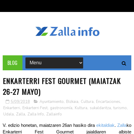
BLOG
ENKARTERRI FEST GOURMET (MAIATZAK
26-27 MAYO)
5/09/2018
Ayuntamiento
,
Bizkaia
,
Cultura
,
Encartaciones
,
Enkarterri
,
Enkarterri Fest
,
gastronomía
,
Kultura
,
sukaldaritza
,
turismo
,
Udala
,
Zalla
,
Zalla Info
,
Zallainfo
V. edizio honetan, maiatzaren 26an hasiko dira
ekitaldiak
.
Zalla
ko
Enkarterri Fest Gourmet jaialdiaren albiste