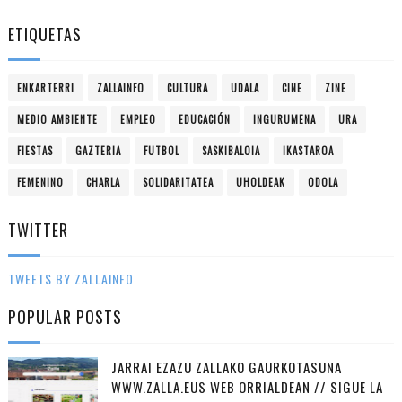
ETIQUETAS
ENKARTERRI
ZALLAINFO
CULTURA
UDALA
CINE
ZINE
MEDIO AMBIENTE
EMPLEO
EDUCACIÓN
INGURUMENA
URA
FIESTAS
GAZTERIA
FUTBOL
SASKIBALOIA
IKASTAROA
FEMENINO
CHARLA
SOLIDARITATEA
UHOLDEAK
ODOLA
TWITTER
TWEETS BY ZALLAINFO
POPULAR POSTS
JARRAI EZAZU ZALLAKO GAURKOTASUNA
WWW.ZALLA.EUS WEB ORRIALDEAN // SIGUE LA