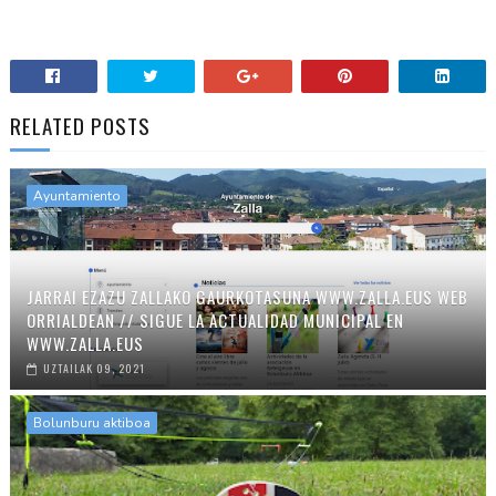
RELATED POSTS
Ayuntamiento
JARRAI EZAZU ZALLAKO GAURKOTASUNA WWW.ZALLA.EUS WEB
ORRIALDEAN // SIGUE LA ACTUALIDAD MUNICIPAL EN
WWW.ZALLA.EUS
UZTAILAK 09, 2021
Bolunburu aktiboa