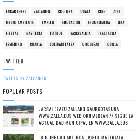
ENKARTERRI
ZALLAINFO
CULTURA
UDALA
CINE
ZINE
MEDIO AMBIENTE
EMPLEO
EDUCACIÓN
INGURUMENA
URA
FIESTAS
GAZTERIA
FUTBOL
SASKIBALOIA
IKASTAROA
FEMENINO
CHARLA
SOLIDARITATEA
UHOLDEAK
ODOLA
TWITTER
TWEETS BY ZALLAINFO
POPULAR POSTS
JARRAI EZAZU ZALLAKO GAURKOTASUNA
WWW.ZALLA.EUS WEB ORRIALDEAN // SIGUE LA
ACTUALIDAD MUNICIPAL EN WWW.ZALLA.EUS
"BOLUNBURU AKTIBOA", KIROL MATERIALA