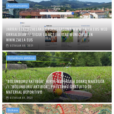
Ayuntamiento
JARRAI EZAZU ZALLAKO GAURKOTASUNA WWW.ZALLA.EUS WEB
ORRIALDEAN // SIGUE LA ACTUALIDAD MUNICIPAL EN
WWW.ZALLA.EUS
UZTAILAK 09, 2021
Bolunburu aktiboa
"BOLUNBURU AKTIBOA", KIROL MATERIALA DOAKO MAILEGUA
// "BOLUNBURU AKTIBOA", PRÉSTAMO GRATUITO DE
MATERIAL DEPORTIVO
UZTAILAK 01, 2021
Bizkaia