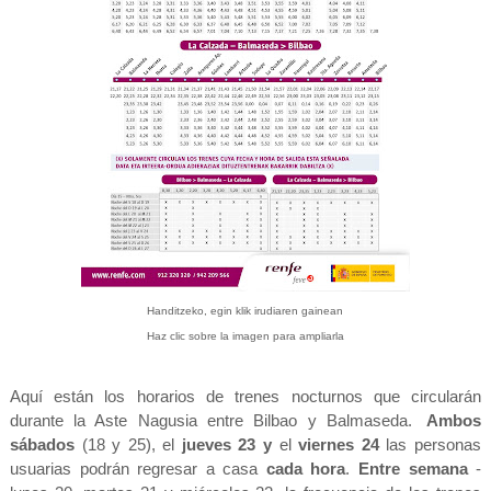
Handitzeko, egin klik irudiaren gainean
Haz clic sobre la imagen para ampliarla
Aquí están los horarios de trenes nocturnos que circularán
durante la Aste Nagusia entre Bilbao y Balmaseda.
[
Ambos
sábados
(18 y 25), el
jueves 23 y
el
viernes 24
las personas
usuarias podrán regresar a casa
cada hora
.
Entre semana
-