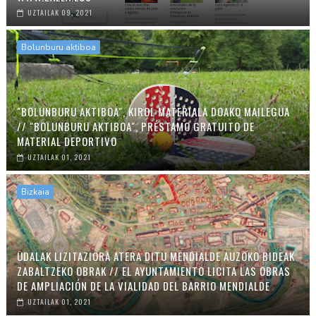
UZTAILAK 09, 2021
Bolunburu aktiboa
"BOLUNBURU AKTIBOA", KIROL MATERIALA DOAKO MAILEGUA
// "BOLUNBURU AKTIBOA", PRÉSTAMO GRATUITO DE
MATERIAL DEPORTIVO
UZTAILAK 01, 2021
Bizkaia
UDALAK LIZITAZIORA ATERA DITU MENDIALDE AUZOKO BIDEAK
ZABALTZEKO OBRAK // EL AYUNTAMIENTO LICITA LAS OBRAS
DE AMPLIACIÓN DE LA VIALIDAD DEL BARRIO MENDIALDE
UZTAILAK 01, 2021