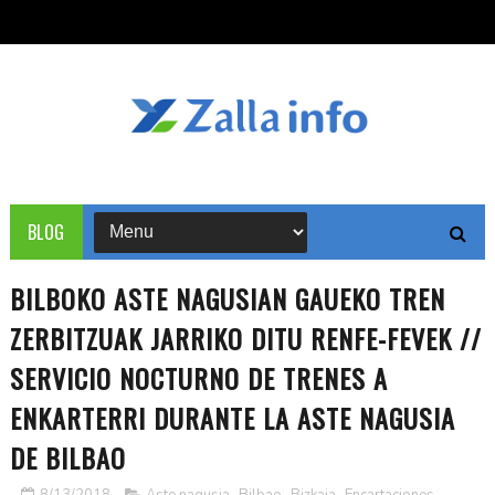
BLOG
BILBOKO ASTE NAGUSIAN GAUEKO TREN
ZERBITZUAK JARRIKO DITU RENFE-FEVEK //
SERVICIO NOCTURNO DE TRENES A
ENKARTERRI DURANTE LA ASTE NAGUSIA
DE BILBAO
8/13/2018
Aste nagusia
,
Bilbao
,
Bizkaia
,
Encartaciones
,