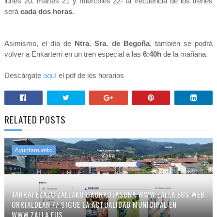
lunes 20, martes 21 y miércoles 22- la frecuencia de los trenes
será
cada dos horas
.
]
Asimismo, el día de
Ntra. Sra. de Begoña
, también se podrá
volver a Enkarterri en un tren especial a las
6:40h
de la mañana.
Descárgate
aquí
el pdf de los horarios
RELATED POSTS
Ayuntamiento
JARRAI EZAZU ZALLAKO GAURKOTASUNA WWW.ZALLA.EUS WEB
ORRIALDEAN // SIGUE LA ACTUALIDAD MUNICIPAL EN
WWW.ZALLA.EUS