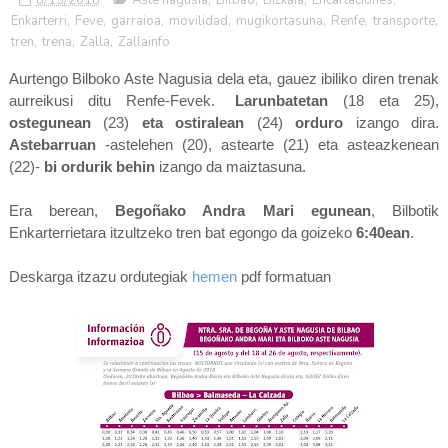
Enkarterri
,
Feve
,
garraioa
,
movilidad
,
mugikortasuna
,
Renfe
,
transporte
,
tren
,
trena
,
Zalla
,
Zallainfo
Aurtengo Bilboko Aste Nagusia dela eta, gauez ibiliko diren trenak
aurreikusi ditu Renfe-Fevek.
[
Larunbatetan
(18 eta 25),
ostegunean
(23)
eta ostiralean
(24)
orduro
izango dira.
Astebarruan
-astelehen (20), astearte (21) eta asteazkenean
(22)-
bi ordurik behin
izango da maiztasuna.
Era berean,
Begoñako Andra Mari egunean
, Bilbotik
Enkarterrietara itzultzeko tren bat egongo da goizeko
6:40ean
.
]
Deskarga itzazu ordutegiak
hemen
pdf formatuan