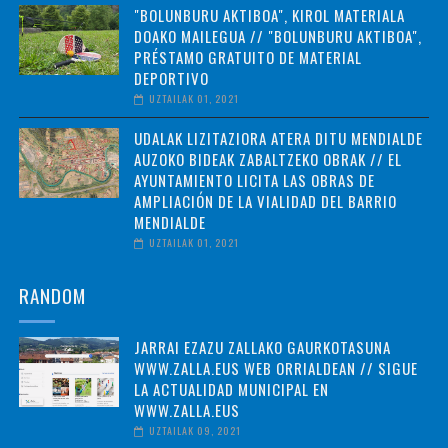
"BOLUNBURU AKTIBOA", KIROL MATERIALA
DOAKO MAILEGUA // "BOLUNBURU AKTIBOA",
PRÉSTAMO GRATUITO DE MATERIAL
DEPORTIVO
UZTAILAK 01, 2021
UDALAK LIZITAZIORA ATERA DITU MENDIALDE
AUZOKO BIDEAK ZABALTZEKO OBRAK // EL
AYUNTAMIENTO LICITA LAS OBRAS DE
AMPLIACIÓN DE LA VIALIDAD DEL BARRIO
MENDIALDE
UZTAILAK 01, 2021
RANDOM
JARRAI EZAZU ZALLAKO GAURKOTASUNA
WWW.ZALLA.EUS WEB ORRIALDEAN // SIGUE
LA ACTUALIDAD MUNICIPAL EN
WWW.ZALLA.EUS
UZTAILAK 09, 2021