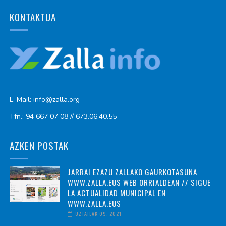
KONTAKTUA
E-Mail: info@zalla.org
Tfn.: 94 667 07 08 // 673.06.40.55
AZKEN POSTAK
JARRAI EZAZU ZALLAKO GAURKOTASUNA
WWW.ZALLA.EUS WEB ORRIALDEAN // SIGUE
LA ACTUALIDAD MUNICIPAL EN
WWW.ZALLA.EUS
UZTAILAK 09, 2021