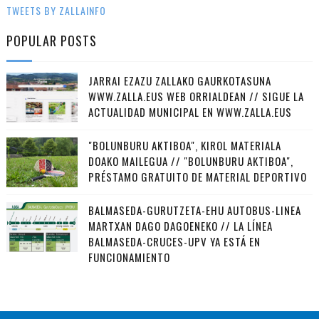
TWEETS BY ZALLAINFO
POPULAR POSTS
JARRAI EZAZU ZALLAKO GAURKOTASUNA
WWW.ZALLA.EUS WEB ORRIALDEAN // SIGUE LA
ACTUALIDAD MUNICIPAL EN WWW.ZALLA.EUS
"BOLUNBURU AKTIBOA", KIROL MATERIALA
DOAKO MAILEGUA // "BOLUNBURU AKTIBOA",
PRÉSTAMO GRATUITO DE MATERIAL DEPORTIVO
BALMASEDA-GURUTZETA-EHU AUTOBUS-LINEA
MARTXAN DAGO DAGOENEKO // LA LÍNEA
BALMASEDA-CRUCES-UPV YA ESTÁ EN
FUNCIONAMIENTO