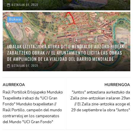
UZTAILAK 01, 2021
Bizkaia
UDALAK LIZITAZIORA ATERA DITU MENDIALDE AUZOKO BIDEAK
ZABALTZEKO OBRAK // EL AYUNTAMIENTO LICITA LAS OBRAS
DE AMPLIACIÓN DE LA VIALIDAD DEL BARRIO MENDIALDE
UZTAILAK 01, 2021
AURREKOA
HURRENGOA
Raúl Portillok Erlojupeko Munduko
"Juntos" antzezlana aurkeztuko da
Txapelketa irabazi du "UCI Gran
Zalla zine-antzokian irailaren 29an
Fondo" Munduko txapelketan //
// El Zalla zine-antzokia acoge el
Raúl Portillo, campeón del mundo
29 de septiembre la obra "Juntos"
contrarreloj en los campeonatos
del Mundo "UCI Gran Fondo"