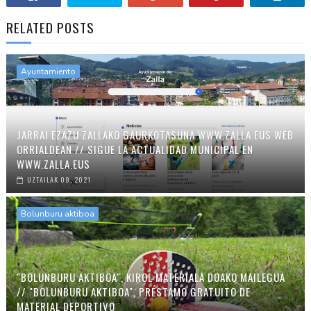
RELATED POSTS
Ayuntamiento
JARRAI EZAZU ZALLAKO GAURKOTASUNA WWW.ZALLA.EUS WEB
ORRIALDEAN // SIGUE LA ACTUALIDAD MUNICIPAL EN
WWW.ZALLA.EUS
UZTAILAK 09, 2021
Bolunburu aktiboa
"BOLUNBURU AKTIBOA", KIROL MATERIALA DOAKO MAILEGUA
// "BOLUNBURU AKTIBOA", PRÉSTAMO GRATUITO DE
MATERIAL DEPORTIVO