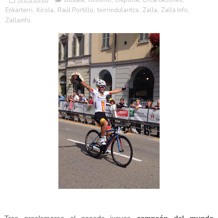
Enkarterri
,
Kirola
,
Raúl Portillo
,
txirrindularitza
,
Zalla
,
Zalla Info
,
Zallainfo