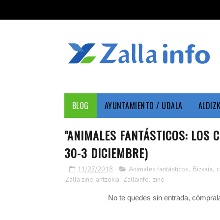
BLOG
AYUNTAMIENTO / UDALA
ALDIZ
"ANIMALES FANTÁSTICOS: LOS 
30-3 DICIEMBRE)
11/27/2018
Animales fantásticos
,
Bizkaia
,
c
Zalla zine-antzokia
,
Zallainfo
,
zine
No te quedes sin entrada, cómpra