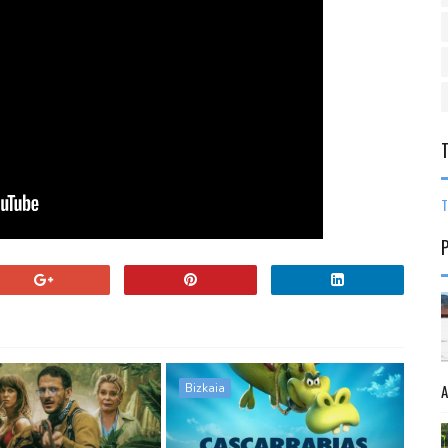
T
Bizkaia