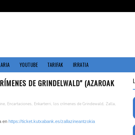
KARIA
YOUTUBE
TARIFAK
IRRATIA
CRÍMENES DE GRINDELWALD" (AZAROAK
ine
,
Encartaciones
,
Enkarterri
,
los crímenes de Grindewald
,
Zalla
,
la en
https://ticket.kutxabank.es/zallazineantzokia