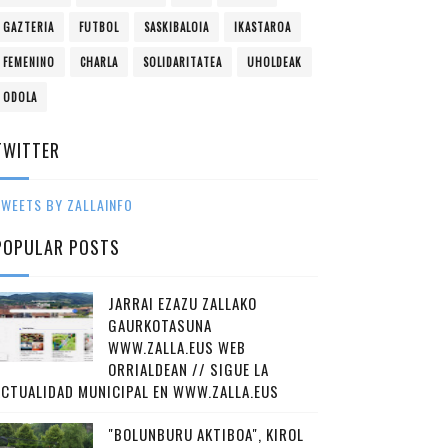
GAZTERIA
FUTBOL
SASKIBALOIA
IKASTAROA
FEMENINO
CHARLA
SOLIDARITATEA
UHOLDEAK
ODOLA
TWITTER
WEETS BY ZALLAINFO
POPULAR POSTS
JARRAI EZAZU ZALLAKO
GAURKOTASUNA
WWW.ZALLA.EUS WEB
ORRIALDEAN // SIGUE LA
ACTUALIDAD MUNICIPAL EN WWW.ZALLA.EUS
"BOLUNBURU AKTIBOA", KIROL