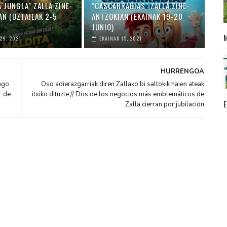
 JUNGLA" ZALLA ZINE-
"CASCARRABIAS" ZALLA ZINE-
AN (UZTAILAK 2-5
ANTZOKIAN (EKAINAK 19-20
JUNIO)
29, 2021
EKAINAK 15, 2021
HURRENGOA
ngo
Oso adierazgarriak diren Zallako bi saltokik haien ateak
1 de
itxiko dituzte // Dos de los negocios más emblemáticos de
Zalla cierran por jubilación