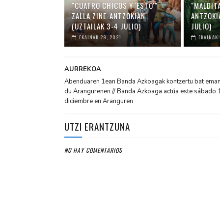
"CUATRO CHICOS Y 'ESTO'"
"MALDITA
ZALLA ZINE-ANTZOKIAN
ANTZOKI
(UZTAILAK 3-4 JULIO)
JULIO)
EKAINAK 29, 2021
EKAINAK 
AURREKOA
Abenduaren 1ean Banda Azkoagak kontzertu bat ema
du Arangurenen // Banda Azkoaga actúa este sábado 
diciembre en Aranguren
UTZI ERANTZUNA
NO HAY COMENTARIOS