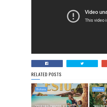
RELATED POSTS
Bizkaia
Bizkaia
"CUATRO CHICOS Y 'ESTO'"
"MALDITA