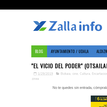
BLOG
AYUNTAMIENTO / UDALA
ALDIZ
"EL VICIO DEL PODER" (OTSAILA
1/29/2019
Bizkaia
,
cine
,
Cultura
,
Encartacio
zinea
No te quedes sin entrada, cómpra