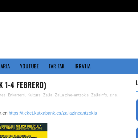
KARIA
YOUTUBE
TARIFAK
IRRATIA
K 1-4 FEBRERO)
nes
,
Enkarterri
,
Kultura
,
Zalla
,
Zalla zine-antzokia
,
Zallainfo
,
zine
,
la en
https://ticket.kutxabank.es/zallazineantzokia