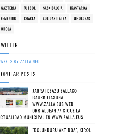
GAZTERIA
FUTBOL
SASKIBALOIA
IKASTAROA
FEMENINO
CHARLA
SOLIDARITATEA
UHOLDEAK
ODOLA
TWITTER
WEETS BY ZALLAINFO
POPULAR POSTS
JARRAI EZAZU ZALLAKO
GAURKOTASUNA
WWW.ZALLA.EUS WEB
ORRIALDEAN // SIGUE LA
ACTUALIDAD MUNICIPAL EN WWW.ZALLA.EUS
"BOLUNBURU AKTIBOA", KIROL