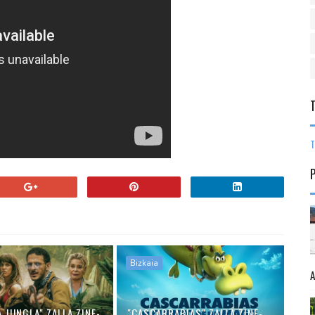
T
Bizkaia
 JUNGLA" ZALLA ZINE-
"CASCARRABIAS" ZALLA ZINE-