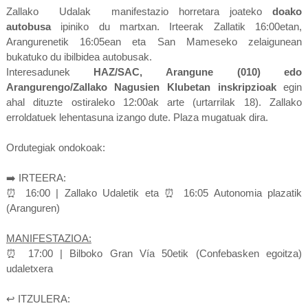
Zallako Udalak manifestazio horretara joateko
doako
autobusa
ipiniko du martxan. Irteerak Zallatik 16:00etan,
Arangurenetik 16:05ean eta San Mameseko zelaigunean
bukatuko du ibilbidea autobusak.
Interesadunek
HAZ/SAC, Arangune (010) edo
Arangurengo/Zallako Nagusien Klubetan inskripzioak
egin
ahal dituzte ostiraleko 12:00ak arte (urtarrilak 18). Zallako
erroldatuek lehentasuna izango dute. Plaza mugatuak dira.
Ordutegiak ondokoak:
➡️ IRTEERA:
⏰ 16:00 | Zallako Udaletik eta ⏰ 16:05 Autonomia plazatik
(Aranguren)
MANIFESTAZIOA:
⏰ 17
:00 | Bilboko Gran Vía 50etik (Confebasken egoitza)
udaletxera
↩️ ITZULERA: