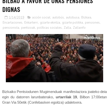
BILBAO A FAVOR DE UNAS PENSIONES
DIGNAS
1/14/2019
acción social
,
autobús
,
autobusa
,
Bizkaia
,
Encartaciones
,
Enkarterri
,
gizarte ekintza
,
gizarte politika
,
pensiones
,
pensionista
,
pentsioak
,
políticas sociales
,
Zalla
,
Zallainfo
Bizkaiko Pentsiodunen Mugimenduak manifestaziora joateko deia
egin du datorren larunbaterako,
urtarrilak 19
, Bilbon 17:00etan
Gran Via 50etik (
Confebasken egoitza) udaletxera
.