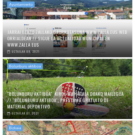
Ayuntamiento
JARRAI EZAZU ZALLAKO GAURKOTASUNA WWW.ZALLA.EUS WEB
ORRIALDEAN // SIGUE LA ACTUALIDAD MUNICIPAL EN
WWW.ZALLA.EUS
UZTAILAK 09, 2021
Bolunburu aktiboa
"BOLUNBURU AKTIBOA", KIROL MATERIALA DOAKO MAILEGUA
// "BOLUNBURU AKTIBOA", PRÉSTAMO GRATUITO DE
MATERIAL DEPORTIVO
UZTAILAK 01, 2021
Bizkaia