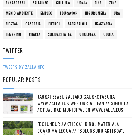
ENKARTERRI
ZALLAINFO
CULTURA
UDALA
CINE
ZINE
MEDIO AMBIENTE
EMPLEO
EDUCACIÓN
INGURUMENA
URA
FIESTAS
GAZTERIA
FUTBOL
SASKIBALOIA
IKASTAROA
FEMENINO
CHARLA
SOLIDARITATEA
UHOLDEAK
ODOLA
TWITTER
TWEETS BY ZALLAINFO
POPULAR POSTS
JARRAI EZAZU ZALLAKO GAURKOTASUNA
WWW.ZALLA.EUS WEB ORRIALDEAN // SIGUE LA
ACTUALIDAD MUNICIPAL EN WWW.ZALLA.EUS
"BOLUNBURU AKTIBOA", KIROL MATERIALA
DOAKO MAILEGUA // "BOLUNBURU AKTIBOA",