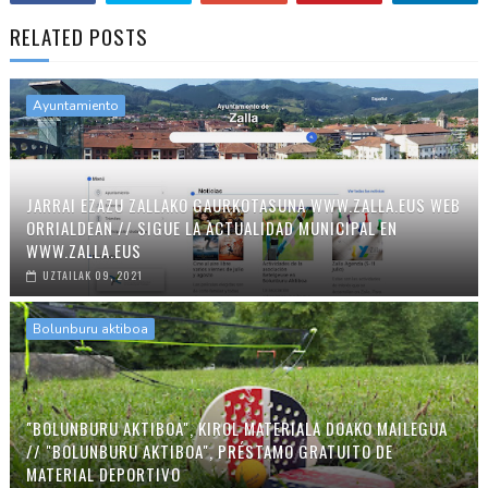
RELATED POSTS
Ayuntamiento
JARRAI EZAZU ZALLAKO GAURKOTASUNA WWW.ZALLA.EUS WEB
ORRIALDEAN // SIGUE LA ACTUALIDAD MUNICIPAL EN
WWW.ZALLA.EUS
UZTAILAK 09, 2021
Bolunburu aktiboa
"BOLUNBURU AKTIBOA", KIROL MATERIALA DOAKO MAILEGUA
// "BOLUNBURU AKTIBOA", PRÉSTAMO GRATUITO DE
MATERIAL DEPORTIVO