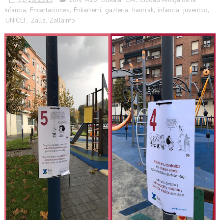
Infancia
,
Encartaciones
,
Enkarterri
,
gazteria
,
haurrak
,
infancia
,
juventud
,
UNICEF
,
Zalla
,
Zallainfo