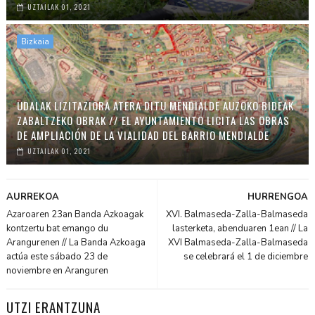
UZTAILAK 01, 2021
Bizkaia
UDALAK LIZITAZIORA ATERA DITU MENDIALDE AUZOKO BIDEAK
ZABALTZEKO OBRAK // EL AYUNTAMIENTO LICITA LAS OBRAS
DE AMPLIACIÓN DE LA VIALIDAD DEL BARRIO MENDIALDE
UZTAILAK 01, 2021
AURREKOA
HURRENGOA
Azaroaren 23an Banda Azkoagak
XVI. Balmaseda-Zalla-Balmaseda
kontzertu bat emango du
lasterketa, abenduaren 1ean // La
Arangurenen // La Banda Azkoaga
XVI Balmaseda-Zalla-Balmaseda
actúa este sábado 23 de
se celebrará el 1 de diciembre
noviembre en Aranguren
UTZI ERANTZUNA