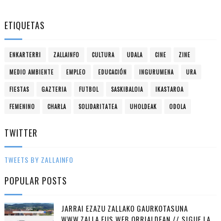
ETIQUETAS
ENKARTERRI
ZALLAINFO
CULTURA
UDALA
CINE
ZINE
MEDIO AMBIENTE
EMPLEO
EDUCACIÓN
INGURUMENA
URA
FIESTAS
GAZTERIA
FUTBOL
SASKIBALOIA
IKASTAROA
FEMENINO
CHARLA
SOLIDARITATEA
UHOLDEAK
ODOLA
TWITTER
TWEETS BY ZALLAINFO
POPULAR POSTS
JARRAI EZAZU ZALLAKO GAURKOTASUNA
WWW.ZALLA.EUS WEB ORRIALDEAN // SIGUE LA