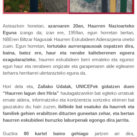
Asteazken honetan,
azaroaren 20an, Haurren Nazioarteko
Eguna
izango da; izan ere, 1959an, egun
horretan bertan,
NBEren Biltzar Nagusiak Haurren Eskubideen Adierazpena onetsi
zuen. Egun horretan,
lortutako aurrerapausoak ospatzen dira,
baina, batez ere, haur eta nerabe kalteberenen egoera
ezagutarazteko
, haurren eskubideen berri emateko eta egunez
egun haur eta nerabeen ongizate eta garapenaren alde egitearen
beharra herritarrei ulertarazteko eguna da.
Hori dela eta,
Zallako Udalak, UNICEFek gidatzen duen
“Haurren lagun den Hiria”
hautagaitzarekin bat egiteko urratsak
emate aldera, informatzeko eta kontzientzia sortzeko ekimen bat
gauzatuko du; hain zuzen,
ibilbide bat osatuko da haurrek eta
familiek gehien erabiltzen dituzten guneetan zehar, eta bertan
haurren eskubideei buruzko laburpenak egongo dira jarrita
.
Guztira
80 kartel baino gehiago
jartzen ari dira,