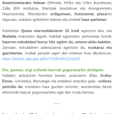
ikastetxeetarako bidean
(Mimetiz HHko eta LHko ikastetxea;
Zalla BHI institutua, Maristak ikastetxea eta Arangureneko
Haurreskola), Mimetizeko
erdigunean, Autonomia plaza
ren
inguruan, autobus-geltokiren batean eta zenbait
haur-parketan
.
Karteletan
Quino marrazkilariaren 10 irudi
agertzen dira, eta
Mafalda
erakusten digute, hainbat
egoeratan; pertsonaia horrek
haurren eskubideei buruz hitz egiten du, umore-ukitu batekin
.
Jarraian,
eskubideen adierazpena agertzen da,
euskaraz eta
gaztelaniaz
.
Irudiak jarraian ageri den estekan ikus ditzakezue:
https://photos.app.goo.gl/BxVVyBir46oQVokZ8
.
Eta, gauean, argi urdinek haurrak gogoraraziko dizkigute
Halaber, asteazken horretan bertan, azaroaren 20an,
Kultur
Etxea
–Umeteka, liburutegia eta erabilera
anitzeko gela–
urdinez
jantziko da
, munduko haur guztien omenez, aurrekoetan beste
efemeride batzuk gogorarazteko egin den modu berean.
-----