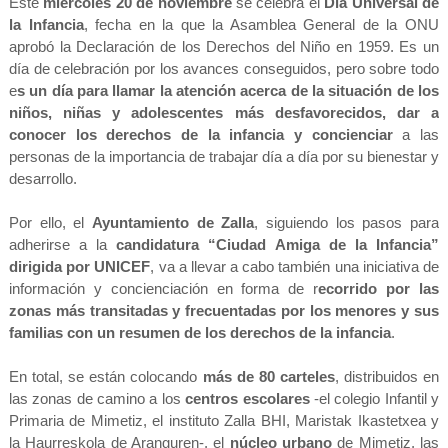
Este
miércoles 20 de noviembre
se celebra el
Día Universal de
la Infancia
, fecha en la que la Asamblea General de la ONU
aprobó la Declaración de los Derechos del Niño en 1959. Es un
día de celebración por los avances conseguidos, pero sobre todo
e
s un día para llamar la atención acerca de la situación de los
niños, niñas y adolescentes más desfavorecidos, dar a
conocer los derechos de la infancia y concienciar
a las
personas de la importancia de trabajar día a día por su bienestar y
desarrollo.
Por ello, el
Ayuntamiento de Zalla
, siguiendo los pasos para
adherirse a la
candidatura “Ciudad Amiga de la Infancia”
dirigida por UNICEF
, va a llevar a cabo también una iniciativa de
información y concienciación en forma de r
ecorrido por las
zonas más transitadas y frecuentadas por los menores y sus
familias con un resumen de los derechos de la infancia
.
En total, se están colocando
más de 80 carteles
, distribuidos en
las zonas de camino a los
centros escolares
-el colegio Infantil y
Primaria de Mimetiz, el instituto Zalla BHI, Maristak Ikastetxea y
la Haurreskola de Aranguren-, el
núcleo urbano
de Mimetiz, las